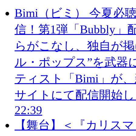
Bimi（ビミ） 今夏必聴の
信！第1弾「Bubbly
らがこなし、独自が掲
ル・ポップス”を武器
ティスト「Bimi」が、
サイトにて配信開始し
22:39
【舞台】＜『カリスマ 