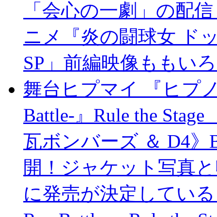
「会心の一劇」の配信
ニメ『炎の闘球女 ド
SP」前編映像
ももいろ
舞台ヒプマイ 『ヒプノシスマ
Battle-』Rule the Stag
瓦ボンバーズ ＆ D4》B
開！ジャケット写真と
に発売が決定している『ヒ