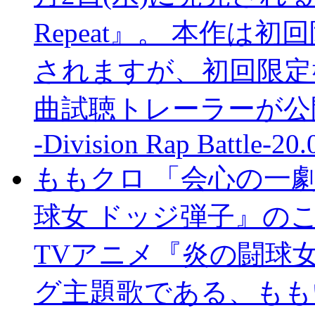
Repeat』。 本作は
されますが、初回限定盤
曲試聴トレーラーが公
-Division Rap Battle-
20.
ももクロ 「会心の一
球女 ドッジ弾子』の
TVアニメ『炎の闘球
グ主題歌である、もも