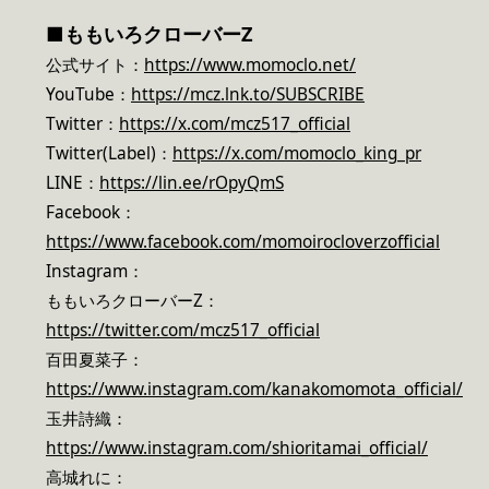
■
ももいろクローバーZ
公式サイト：
https://www.momoclo.net/
YouTube：
https://mcz.lnk.to/SUBSCRIBE
Twitter：
https://x.com/mcz517_official
Twitter(Label)：
https://x.com/momoclo_king_pr
LINE：
https://lin.ee/rOpyQmS
Facebook：
https://www.facebook.com/momoirocloverzofficial
Instagram：
ももいろクローバーZ：
https://twitter.com/mcz517_official
百田夏菜子：
https://www.instagram.com/kanakomomota_official/
玉井詩織：
https://www.instagram.com/shioritamai_official/
高城れに：