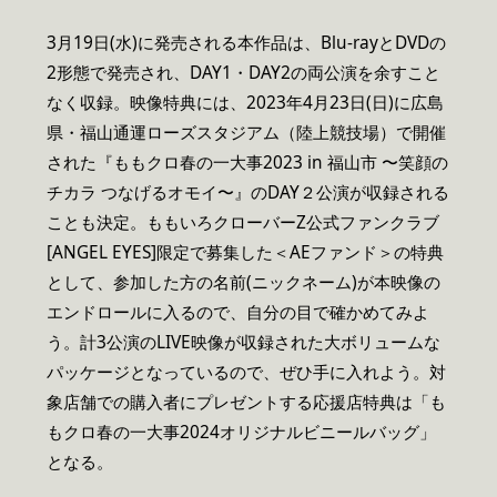
3月19日(水)に発売される本作品は、Blu-rayとDVDの
2形態で発売され、DAY1・DAY2の両公演を余すこと
なく収録。映像特典には、2023年4月23日(日)に広島
県・福山通運ローズスタジアム（陸上競技場）で開催
された『ももクロ春の一大事2023 in 福山市 〜笑顔の
チカラ つなげるオモイ〜』のDAY２公演が収録される
ことも決定。ももいろクローバーZ公式ファンクラブ
[ANGEL EYES]限定で募集した＜AEファンド＞の特典
として、参加した方の名前(ニックネーム)が本映像の
エンドロールに入るので、自分の目で確かめてみよ
う。計3公演のLIVE映像が収録された大ボリュームな
パッケージとなっているので、ぜひ手に入れよう。対
象店舗での購入者にプレゼントする応援店特典は「も
もクロ春の一大事2024オリジナルビニールバッグ」
となる。