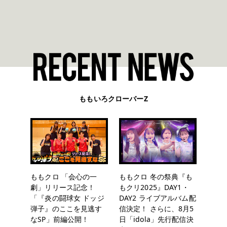
ももいろクローバーZ
ももクロ 「会心の一
ももクロ 冬の祭典『も
劇」リリース記念！
もクリ2025』DAY1・
「『炎の闘球女 ドッジ
DAY2 ライブアルバム配
弾子』のここを見逃す
信決定！ さらに、8月5
なSP」前編公開！
日「idola」先行配信決