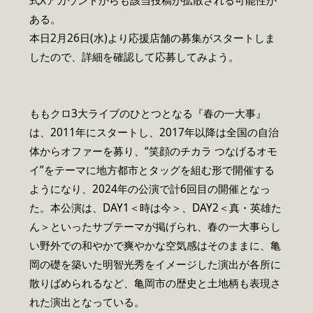
式Xアカウントからも該当投稿が拡散される可能性が
ある。
本日2月26日(水)より応援店舗の募集がスタートしま
したので、詳細を確認して応募してみよう。
ももクロ3大ライブのひとつとなる『春の一大事』
は、2011年にスタートし、2017年以降は全国の自治
体からオファーを募り、“笑顔のチカラ つなげるオモ
イ”をテーマに地方都市とタッグを組む形で開催する
ようになり、2024年の公演で計6回目の開催となっ
た。本公演は、DAY1＜時は今＞、DAY2＜真・英雄た
ん＞といったサブテーマが掲げられ、春の一大事らし
い野外での和やかで爽やかな空気感はそのままに、亀
岡の礎を築いた明智光秀をイメージした演出が各所に
散りばめられるなど、亀岡市の歴史と土地柄も表現さ
れた演出となっている。