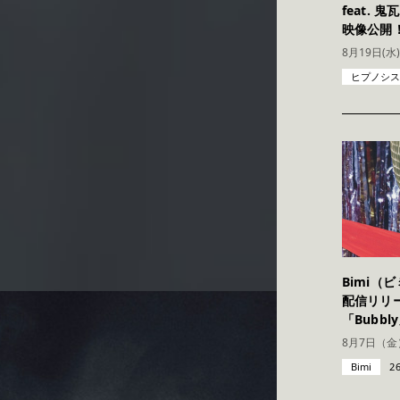
feat. 
映像公開
ヒプノシスマイク
Bimi（ビ
配信リリー
「Bubb
Bimi
26