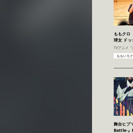
ももクロ
球女 ド
ももいろク
舞台ヒプマイ
Battle-』