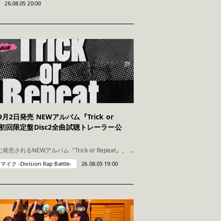
26.08.05 20:00
月2日発売 NEWアルバム『Trick or
t』初回限定盤Disc2全曲試聴トレーラー公
9月2日(水)に発売されるNEWアルバム『Trick or Repeat』。 本作は初回限定盤と通常盤の2形態で発売されますが、初回限定盤にのみ収録されるDisc2の全曲試聴トレーラーが公開されまし
 -Division Rap Battle-
26.08.05 19:00