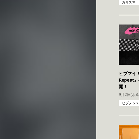
カリスマ
ヒプマイ 9
Repea
開！
ヒプノシスマイク