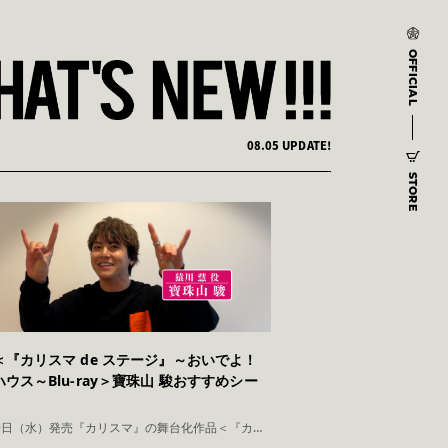
OFFICIAL
08.05 UPDATE!
STORE
『カリスマ de ステージ』～おいでよ！
ウス～Blu-ray＞寶珠山 駿おすすめシー
2026年9月9日（水）発売『カリスマ』の舞台化作品＜『カリスマ de ステージ』～おいでよ！カリスマハウス～＞Blu-ray より、猿川 慧役 寶珠山 駿のおすすめシーンが公式YouTubeで公開さ