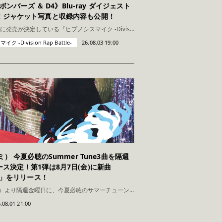
鬼瓦ボンバーズ ＆ D4》Blu-ray ダイジェスト
！ジャケット写真と収録内容も公開！
8月19日(水)に発売が決定している『ヒプノシスマイク -Division Rap Battle-』Rule the Stage《Fling Posse & 麻天狼 feat. 鬼瓦ボンバーズ
 -Division Rap Battle-
26.08.03 19:00
ミ） 今夏必聴のSummer Tune3曲を隔週
ス決定！第1弾は8月7日(金)に新曲
ly」をリリース！
8月7日（金）より隔週金曜日に、今夏必聴のサマーチューン3曲を連続配信リリースすることが発表されました！ その第1弾楽曲として、8月7日（金）に「Bubbly」を配信リリースすることが決定し、ジャケ
.08.01 21:00