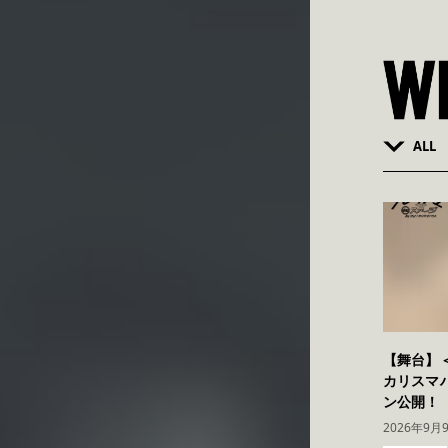
ALL
【舞台】＜
カリスマハ
ン公開！