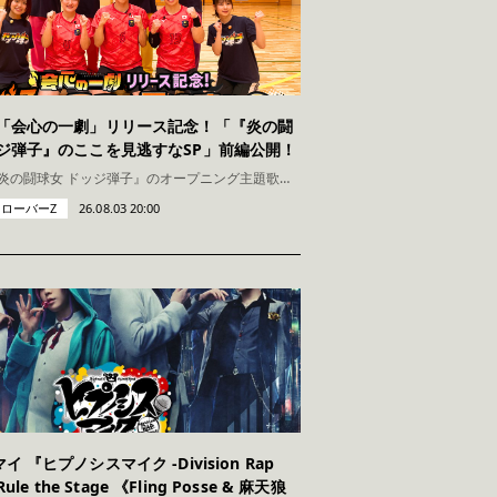
 「会心の一劇」リリース記念！「『炎の闘
ッジ弾子』のここを見逃すなSP」前編公開！
TVアニメ『炎の闘球女 ドッジ弾子』のオープニング主題歌である、ももいろクローバーZの最新曲「会心の一劇」の配信リリースを記念して、「TVアニメ『炎の闘球女 ドッジ弾子』のここを見逃すなSP」前編映像
ローバーZ
26.08.03 20:00
 『ヒプノシスマイク -Division Rap
Rule the Stage 《Fling Posse & 麻天狼