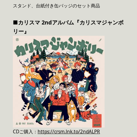
スタンド、台紙付き缶バッジのセット商品
■カリスマ 2ndアルバム『カリスマジャンボ
リー』
CDご購入：
https://crsm.lnk.to/2ndALPR