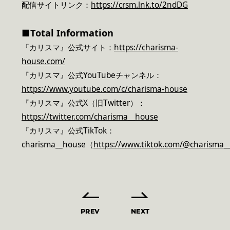
配信サイトリンク：
https://crsm.lnk.to/2ndDG
■Total Information
『カリスマ』公式サイト：
https://charisma-
house.com/
『カリスマ』公式YouTubeチャンネル：
https://www.youtube.com/c/charisma-house
『カリスマ』公式X（旧Twitter）：
https://twitter.com/charisma__house
『カリスマ』公式TikTok：
charisma__house（
https://www.tiktok.com/@charisma_
PREV
NEXT