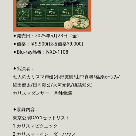
⚫︎発売日：2025年5月23日（金）
⚫︎価格：￥9,900(税抜価格¥9,000)
⚫︎Blu-ray品番：NXD-1108
⚫︎出演者：
七人のカリスマ声優(小野友樹/山中真尋/福原かつみ/
細田健太/日向朔公/大河元気/橋詰知久)
カリスマダンサー、月蝕會議
⚫︎収録内容：
東京公演DAY1セットリスト
1.カリスマピクニック
2.カリスマ・イン・ダ・ハウス