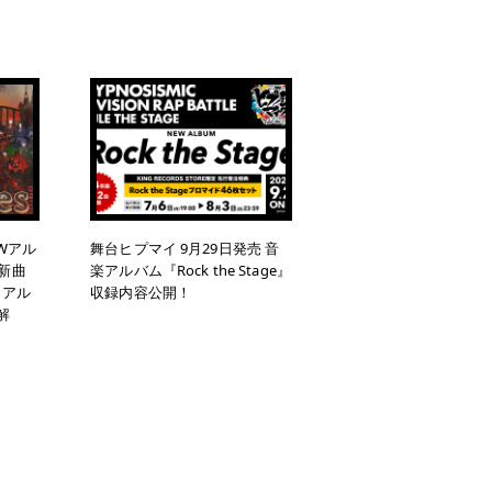
EWアル
舞台ヒプマイ 9月29日発売 音
』 新曲
楽アルバム『Rock the Stage』
開！アル
収録内容公開！
解