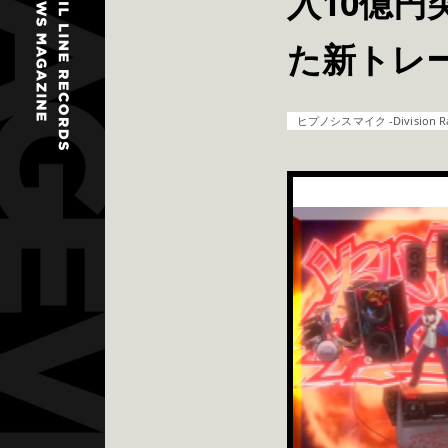
入10億
た新トレ
ヒプノシスマイク -Division Rap