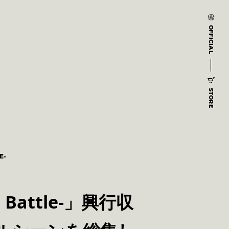
OFFICIAL
STORE
E-
 Battle-」興行収