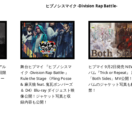
ヒプノシスマイク -Division Rap Battle-
アル
舞台ヒプマイ 『ヒプノシスマ
ヒプマイ 9月2日発売 N
初回限
イク -Division Rap Battle-』
バム『Trick or Repeat
ラー
Rule the Stage 《Fling Posse
「Both Sides」MV公
& 麻天狼 feat. 鬼瓦ボンバーズ
バムのジャケット写真も
＆ D4》Blu-ray ダイジェスト映
禁！
像公開！ジャケット写真と収
録内容も公開！