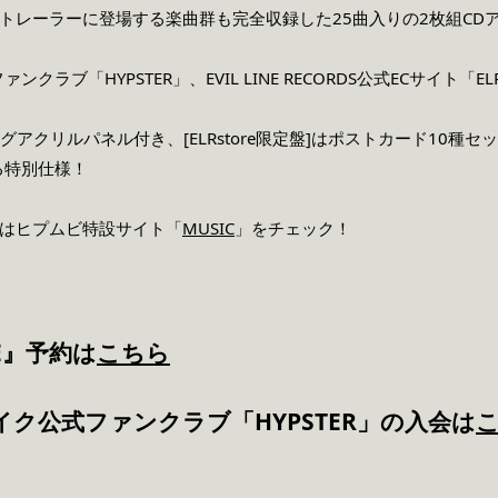
』は、本トレーラーに登場する楽曲群も完全収録した25曲入りの2枚組
クラブ「HYPSTER」、EVIL LINE RECORDS公式ECサイト「
はロングアクリルパネル付き、[ELRstore限定盤]はポストカード10
る特別仕様！
の詳細はヒプムビ特設サイト「
MUSIC
」をチェック！
NE』予約は
こちら
ク公式ファンクラブ「HYPSTER」の入会は