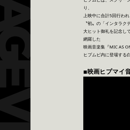
り、
上映中に合計5回行われ
〝初〟の「インタラク
大ヒット御礼を記念し
網羅した
映画音楽集『MIC AS
ヒプムビ内に登場する白
映画ヒプマイ音楽集『
■