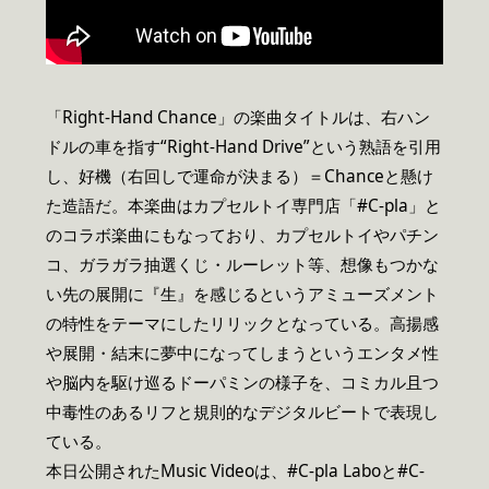
「Right-Hand Chance」の楽曲タイトルは、右ハン
ドルの⾞を指す“Right-Hand Drive”という熟語を引⽤
し、好機（右回しで運命が決まる）＝Chanceと懸け
た造語だ。本楽曲はカプセルトイ専門店「#C-pla」と
のコラボ楽曲にもなっており、カプセルトイやパチン
コ、ガラガラ抽選くじ・ルーレット等、想像もつかな
い先の展開に『⽣』を感じるというアミューズメント
の特性をテーマにしたリリックとなっている。⾼揚感
や展開・結末に夢中になってしまうというエンタメ性
や脳内を駆け巡るドーパミンの様⼦を、コミカル且つ
中毒性のあるリフと規則的なデジタルビートで表現し
ている。
本日公開されたMusic Videoは、#C-pla Laboと#C-