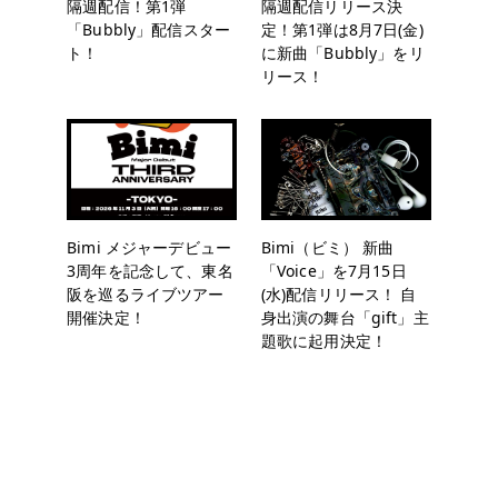
隔週配信！第1弾
隔週配信リリース決
「Bubbly」配信スター
定！第1弾は8月7日(金)
ト！
に新曲「Bubbly」をリ
リース！
Bimi メジャーデビュー
Bimi（ビミ） 新曲
3周年を記念して、東名
「Voice」を7月15日
阪を巡るライブツアー
(水)配信リリース！ 自
開催決定！
身出演の舞台「gift」主
題歌に起用決定！