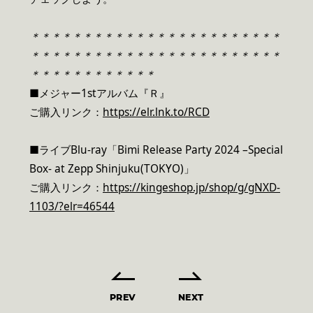
＊＊＊＊＊＊＊＊＊＊＊＊＊＊＊＊＊＊＊＊＊＊＊＊
＊＊＊＊＊＊＊＊＊＊＊＊＊＊＊＊＊＊＊＊＊＊＊＊
＊＊＊＊＊＊＊＊＊＊＊＊
■メジャー1stアルバム『Ｒ』
ご購入リンク：
https://elr.lnk.to/RCD
■ライブBlu-ray「Bimi Release Party 2024 –Special
Box- at Zepp Shinjuku(TOKYO)」
ご購入リンク：
https://kingeshop.jp/shop/g/gNXD-
1103/?elr=46544
PREV
NEXT