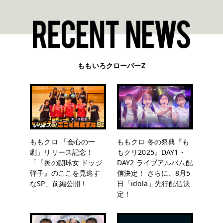
ももいろクローバーZ
ももクロ 「会心の一
ももクロ 冬の祭典『も
劇」リリース記念！
もクリ2025』DAY1・
「『炎の闘球女 ドッジ
DAY2 ライブアルバム配
弾子』のここを見逃す
信決定！ さらに、8月5
なSP」前編公開！
日「idola」先行配信決
定！