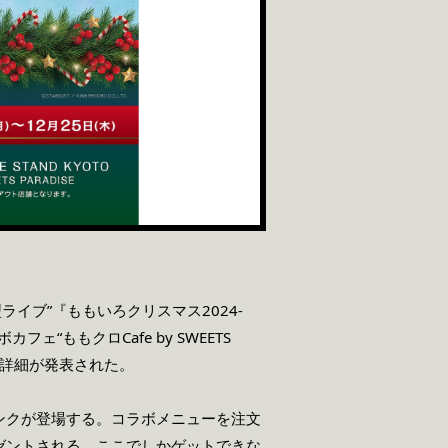
型ライブ”『ももいろクリスマス
2024-
ボカフェ
“ももクロ
Cafe by SWEETS
詳細が発表された。
ンクが登場する。
コラボメニューを注⽂
ゼントされる。ここでしかゲットできな