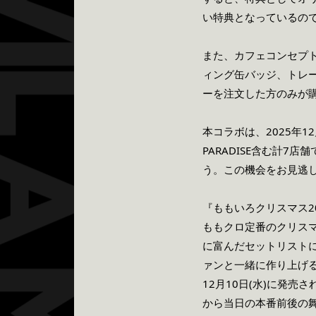
い特典となっているの
また、カフェコンセプ
ィング缶バッジ、トレ
ーを注文した方のみが
本コラボは、
2025年1
PARADISE含む計7
う。この機会をお見逃
『ももいろクリスマス
2
ももクロ定番のクリス
に富んだセットリスト
ァンと一緒に作り上げる
12月10日
(水)に発売さ
から当日の本番前後の