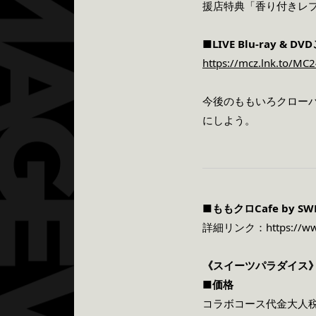
援店特典「香り付きレ
■LIVE Blu-ray & DVD
https://mcz.lnk.to/MC
今後のももいろクロー
にしよう。
■ももクロCafe by SWE
詳細リンク：
https://w
《スイーツパラダイス
■価格
コラボコース代金⼤⼈税込