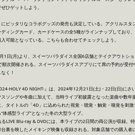
でぜひゲットしよう。
トにピッタリなコラボグッズの発売も決定している。アクリルスタ
ーディングカード、カードケースの全5種がラインナップしており
購入可能となっている。こちらも合わせてチェックしよう。
2月1日(月)より、スイーツパラダイス全国6店舗とテイクアウトショップ CAF
店舗で順次開催される。
スイーツパラダイスアプリにて席の予約が受付
しなく！
024-HOLY 4D NIGHT-
』は、
2024年12月21
日(土)
・22日(日
)にさ
マスソングや冬曲に加えて、当時ライブ初披露となった楽曲や数年
に、タイトルの「4D」に込められた視覚・聴覚・触覚・嗅覚を刺激
“体感型ライブ”となった冬の大型ライブ。
れる
LIVE Blu-ray & DVD
には、本ライブの
2日間の
両公演が収録。特
舞台裏を映したメイキング映像も収録される。対象店舗での購入者