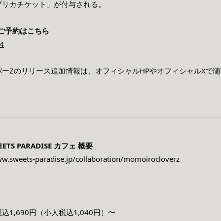
プリカチケット」が付与される。
ご予約はこちら
24
バー
Zのリリース追加情報は、オフィシャルHPやオフィシャルX
で随
ETS PARADISE カフェ 概要
ww.sweets-paradise.jp/collaboration/momoirocloverz
》
1,690円（⼩⼈税込1,040円）〜