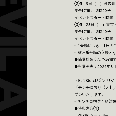
②5月9日（土）神奈川・F
集合時間：12時20分
イベントスタート時間：
③5月23日（土）東京
集合時間：12時40分
イベントスタート時間：
※1会場につき、1枚の
※整理番号順の入場と
●抽選対象商品予約期間：2
●当選発表：2026年
＜ELR Store限定オリ
「チンチロ祭り【人】／I
プンいたします。
※チンチロ抽選予約対
●特典内容①
LIVE QR カード Bimi Live