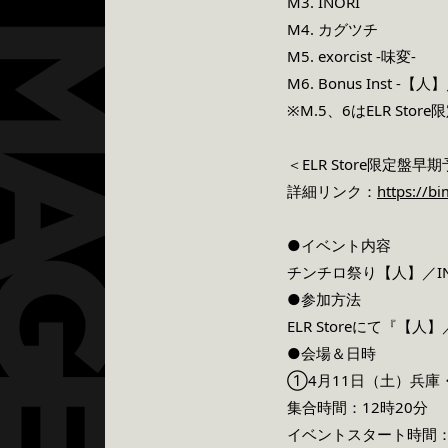
M3. INORI
M4. カグツチ
M5. exorcist -味変-
M6. Bonus Inst -【人】
※M.5、6はELR Sto
＜ELR Store限定盤早
詳細リンク：
https://b
●イベント内容
チンチロ祭り【人】／I
●参加方法
ELR Storeにて『
●会場＆日時
①4月11日（土）兵庫・神戸
集合時間：12時20分
イベントスタート時間：