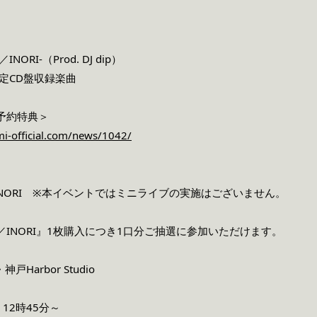
／INORI-（Prod. DJ dip）
re限定CD盤収録楽曲
期予約特典＞
imi-official.com/news/1042/
NORI ※本イベントではミニライブの実施はございません。
【人】／INORI』1枚購入につき1口分ご抽選に参加いただけます。
Harbor Studio
12時45分～