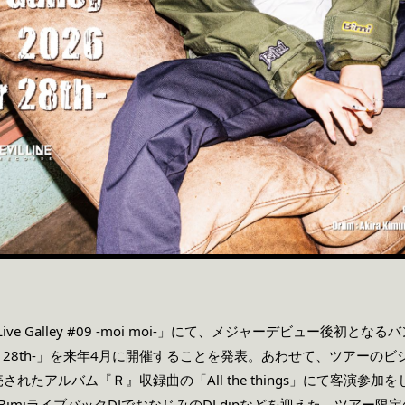
ive Galley #09 -moi moi-」にて、メジャーデビュー後初とな
026 -Dear 28th-」を来年4月に開催することを発表。あわせて、ツ
たアルバム『Ｒ』収録曲の「All the things」にて客演参加をしている
じめ、BimiライブバックDJでおなじみのDJ dipなどを迎えた、ツア