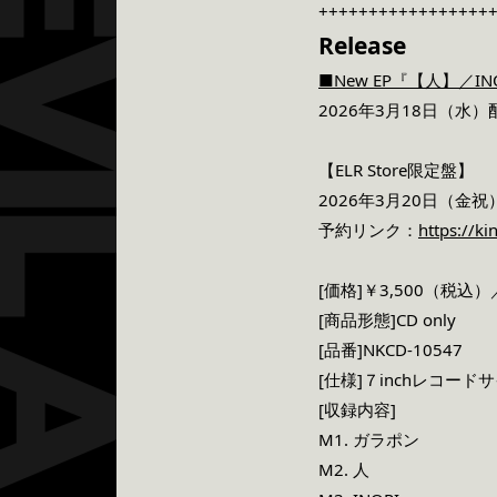
+++++++++++++++++
Release
■New EP『【人】／I
2026年3月18日（水）
【ELR Store限定盤】
2026年3月20日（金祝
予約リンク：
https://k
[価格]￥3,500（税込）
[商品形態]CD only
[品番]NKCD-10547
[仕様]７inchレコー
[収録内容]
M1. ガラポン
M2. 人