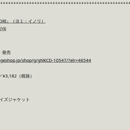
++++++++++++++++++++++++++++++++++++++++++++++++++
NORI』（ヨミ：イノリ）
配信
）発売
ingeshop.jp/shop/g/gNKCD-10547/?elr=46544
／¥3,182（税抜）
ドサイズジャケット