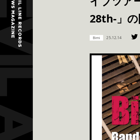
イブツアー 「B
28th-
25.12.14
Bimi