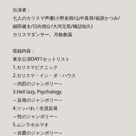
出演者：
七人のカリスマ声優(小野友樹/山中真尋/福原かつみ/
細田健太/日向朔公/大河元気/橋詰知久)
カリスマダンサー、月蝕會議
収録内容：
東京公演DAY1セットリスト
1.カリスマピクニック
2.カリスマ・イン・ダ・ハウス
～内罰のジャンボリー～
3.Hell lazy, Psychology.
～反発のジャンボリー～
4.ツッパれ！生涯反発
～性のジャンボリー～
5.ムンラホルマオ
～自愛のジャンボリー～