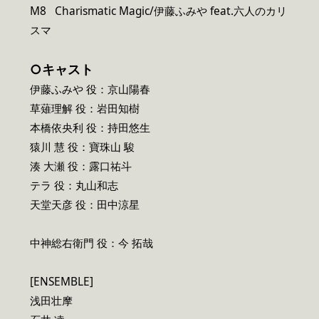
M8 Charismatic Magic/伊藤ふみや feat.六人のカリ
スマ
○キャスト
伊藤ふみや 役：京山陽春
草薙理解 役：岩田知樹
本橋依央利 役：持田悠生
猿川 慧 役：寶珠山 駿
湊 大瀬 役：露口祐斗
テラ 役：丸山和志
天堂天彦 役：田中涼星
中神総右衛門 役：今 拓哉
[ENSEMBLE]
浅田壮摩