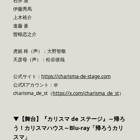
石井 凌
伊藤秀馬
上木裕介
進藤 蒼
曽根恋之介
虎姫 柊（声）：大野智敬
天彦母（声）：松谷彼哉
公式サイト：
https://charisma-de-stage.com
公式Xアカウント：＠
charisma_de_st（
https://x.com/charisma_de_st
）
▼
【舞台】『カリスマ de ステージ』～帰ろ
う！カリスマハウス～Blu-ray「帰ろうカリ
スマ」