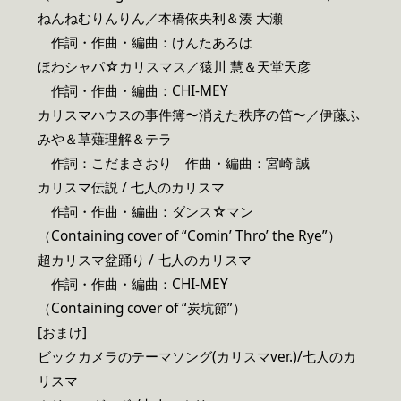
ねんねむりんりん／本橋依央利＆湊 大瀬
作詞・作曲・編曲：けんたあろは
ほわシャパ☆カリスマス／猿川 慧＆天堂天彦
作詞・作曲・編曲：CHI-MEY
カリスマハウスの事件簿〜消えた秩序の笛〜／伊藤ふ
みや＆草薙理解＆テラ
作詞：こだまさおり 作曲・編曲：宮崎 誠
カリスマ伝説 / 七人のカリスマ
作詞・作曲・編曲：ダンス☆マン
（Containing cover of “Comin’ Thro’ the Rye”）
超カリスマ盆踊り / 七人のカリスマ
作詞・作曲・編曲：CHI-MEY
（Containing cover of “炭坑節”）
[おまけ]
ビックカメラのテーマソング(カリスマver.)/七人のカ
リスマ