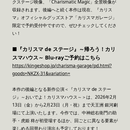
クステージ映像、「Charismatic Magic」全景映像が
収録されます。後編へと続く本作は現在、『カリス
マ』オフィシャルグッズストア「カリスマガレージ」
限定で予約受付中ですので、ぜひチェックしてくださ
い！
■『カリスマ de ステージ』～帰ろう！カリ
スマハウス～ Blu-rayご予約はこちら
https://kingeshop.jp/charisma-garage/pd.html?
goods=NKZX-31&variation=
本作の後編となる新作公演＜『カリスマ de ステー
ジ』～おいでよ！カリスマハウス～＞は、2026年2月
13日（金）から2月23日（月・祝）まで天王洲 銀河劇
場にて上演いたします。今作では、中神総右衛門の助
手・虎姫 柊が初登場するほか、回ごとに異なる要素が
楽しめる回替わり演出も予定しております！