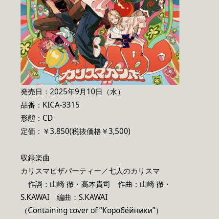
発売日：2025年9月10日（水）
品番：KICA-3315
形態：CD
定価：￥3,850(税抜価格￥3,500)
収録楽曲
カリスマピザパーティー／七人のカリスマ
作詞：山崎 徹・高木貴司 作曲：山崎 徹・
S.KAWAI 編曲：S.KAWAI
（Containing cover of “Коробе́йники”）