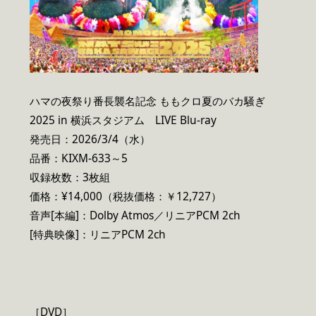
ハマの夜祭り番長襲名記念 ももクロ夏のバカ騒ぎ
2025 in 横浜スタジアム LIVE Blu-ray
発売日：2026/3/4（水）
品番：KIXM-633～5
収録枚数：3枚組
価格：¥14,000（税抜価格：￥12,727）
音声[本編]：Dolby Atmos／リニアPCM 2ch
[特典映像]：リニアPCM 2ch
［DVD］