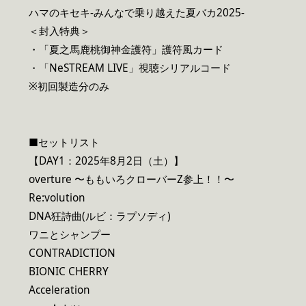
ハマのキセキ-みんなで乗り越えた夏バカ2025-
＜封入特典＞
・「夏之馬鹿桃御神金護符」護符風カード
・「NeSTREAM LIVE」視聴シリアルコード
※初回製造分のみ
■セットリスト
【DAY1：2025年8月2日（土）】
overture 〜ももいろクローバーZ参上！！〜
Re:volution
DNA狂詩曲(ルビ：ラプソディ)
ワニとシャンプー
CONTRADICTION
BIONIC CHERRY
Acceleration