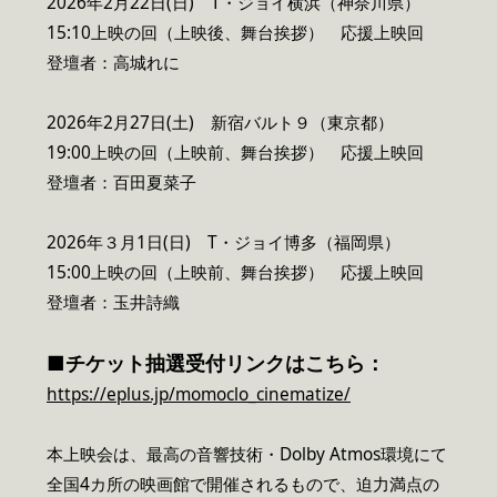
2026年2月22日(日) T・ジョイ横浜（神奈川県）
15:10上映の回（上映後、舞台挨拶） 応援上映回
登壇者：高城れに
2026年2月27日(土) 新宿バルト９（東京都）
19:00上映の回（上映前、舞台挨拶） 応援上映回
登壇者：百田夏菜子
2026年３月1日(日) T・ジョイ博多（福岡県）
15:00上映の回（上映前、舞台挨拶） 応援上映回
登壇者：玉井詩織
■チケット抽選受付リンク
はこちら：
https://eplus.jp/momoclo_cinematize/
本上映会は、最高の音響技術・Dolby Atmos環境にて
全国4カ所の映画館で開催されるもので、迫力満点の