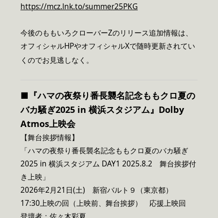
https://mcz.lnk.to/summer25PKG
今後のももいろクローバーZのリリース追加情報は、
オフィシャルHPやオフィシャルXで随時更新されてい
くのでお見逃しなく。
■『ハマの夜祭り番長襲名記念ももクロ夏の
バカ騒ぎ2025 in 横浜スタジアム』Dolby
Atmos上映会
【舞台挨拶情報】
「ハマの夜祭り番長襲名記念ももクロ夏のバカ騒ぎ
2025 in 横浜スタジアム DAY1 2025.8.2 舞台挨拶付
き上映」
2026年2月21日(土) 新宿バルト９（東京都）
17:30上映の回（上映前、舞台挨拶） 応援上映回
登壇者：佐々木彩夏