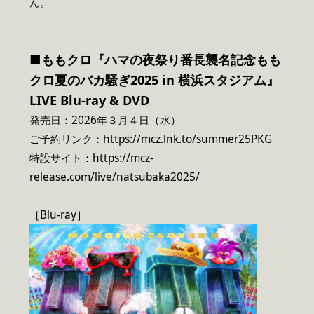
ん。
■ももクロ『ハマの夜祭り番長襲名記念もも
クロ夏のバカ騒ぎ2025 in 横浜スタジアム』
LIVE Blu-ray & DVD
発売日：2026年３月４日（水）
ご予約リンク：
https://mcz.lnk.to/summer25PKG
特設サイト：
https://mcz-
release.com/live/natsubaka2025/
［Blu-ray］