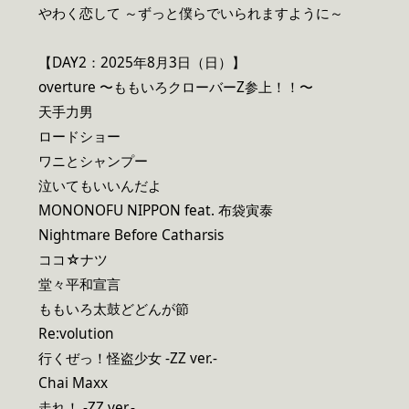
やわく恋して ～ずっと僕らでいられますように～
【DAY2：2025年8月3日（日）】
overture 〜ももいろクローバーZ参上！！〜
天手力男
ロードショー
ワニとシャンプー
泣いてもいいんだよ
MONONOFU NIPPON feat. 布袋寅泰
Nightmare Before Catharsis
ココ☆ナツ
堂々平和宣言
ももいろ太鼓どどんが節
Re:volution
行くぜっ！怪盗少女 -ZZ ver.-
Chai Maxx
走れ！ -ZZ ver.-