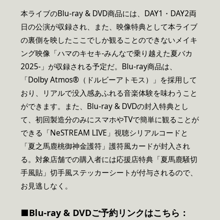
本ライブのBlu-ray & DVD商品には、DAY1・DAY2両
日の公演が収録され、また、映像特典として本ライブ
の裏側を映したここでしか観ることのできないメイキ
ング映像「ハマのキセキ-みんなで乗り越えた夏バカ
2025-」が収録される予定だ。Blu-ray商品は、
「Dolby Atmos®（ドルビーアトモス）」を採用して
おり、リアルで没入感あふれる音楽体験を味わうこと
ができます。また、Blu-ray & DVDの封入特典とし
て、初回製造分のみにスマホやTVで簡単に観ることが
できる「NeSTREAM LIVE」視聴シリアルコードと
「夏之馬鹿桃御神金護符」護符風カードが封入され
る。対象店舗での購入者には応援店特典「夏馬鹿騒切
手風貼」切手風ステッカーシートが付与されるので、
お見逃しなく。
■Blu-ray & DVD
ご予約リンクはこちら：