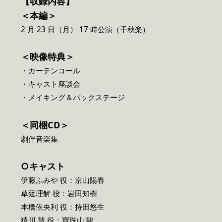
【収録内容】
＜本編＞
2 月 23 日（月） 17 時公演（千秋楽）
＜映像特典＞
・カーテンコール
・キャスト座談会
・メイキング＆バックステージ
＜同梱CD＞
劇伴音楽集
○キャスト
伊藤ふみや 役：京山陽春
草薙理解 役：岩田知樹
本橋依央利 役：持田悠生
猿川 慧 役：寶珠山 駿