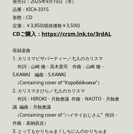
発売日：2025年9月10日（水）
品番：KICA-3315
形態：CD
定価：￥3,850(税抜価格￥3,500)
CDご購入：
https://crsm.lnk.to/3rdAL
収録楽曲
1. カリスマピザパーティー／七人のカリスマ
作詞：山崎 徹・高木貴司 作曲：山崎 徹・
S.KAWAI 編曲：S.KAWAI
（Containing cover of “Коробе́йники”）
2. カリスマさびら／七人のカリスマ
作詞：
HIROKI・月蝕會議 作曲：NAOTO・月蝕會
議 編曲：月蝕會議
（Containing cover of “ハイサイおじさん” 作詞・
作曲：喜納昌吉）
3
. とってもかりちゅま / しちにんのかりちゅま