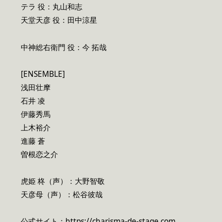
テラ 役：丸山和志
天堂天彦 役：田中涼星
中神総右衛門 役：今 拓哉
[ENSEMBLE]
浅田壮摩
石井 凌
伊藤秀馬
上木裕介
進藤 蒼
曽根恋之介
虎姫 柊（声）：大野智敬
天彦母（声）：松谷彼哉
公式サイト：
https://charisma-de-stage.com