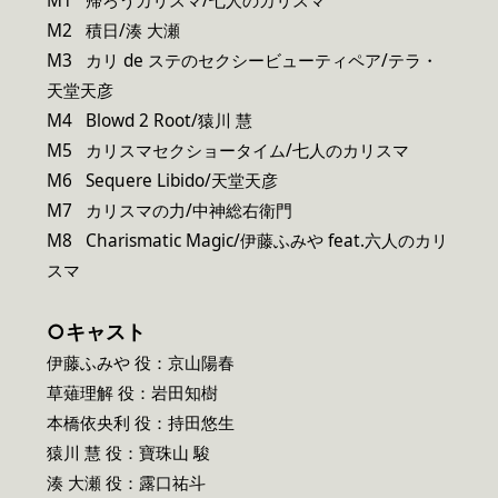
M1 帰ろうカリスマ/七人のカリスマ
M2 積日/湊 大瀬
M3 カリ de ステのセクシービューティペア/テラ・
天堂天彦
M4 Blowd 2 Root/猿川 慧
M5 カリスマセクショータイム/七人のカリスマ
M6 Sequere Libido/天堂天彦
M7 カリスマの力/中神総右衛門
M8 Charismatic Magic/伊藤ふみや feat.六人のカリ
スマ
○キャスト
伊藤ふみや 役：京山陽春
草薙理解 役：岩田知樹
本橋依央利 役：持田悠生
猿川 慧 役：寶珠山 駿
湊 大瀬 役：露口祐斗