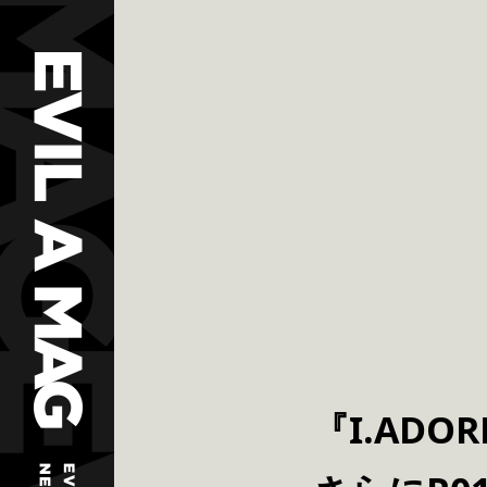
『I.AD