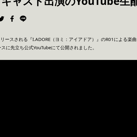
1キャスト出演のYouTube
リースされる『I.ADORE（ヨミ：アイアドア）』のR01による楽
スに先立ち公式YouTubeにて公開されました。