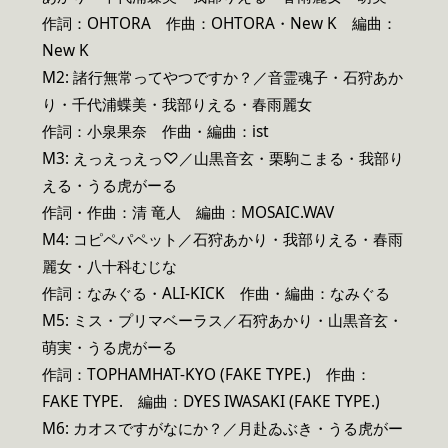
作詞：OHTORA 作曲：OHTORA・New K 編曲：
New K
M2: 諸行無常ってやつですか？／音霊魂子・石狩あか
り・千代浦蝶美・我部りえる・春雨麗女
作詞：小泉果奈 作曲・編曲：ist
M3: えっえっえっ♡／山黒音玄・栗駒こまる・我部り
える・うる虎がーる
作詞・作曲：清 竜人 編曲：MOSAIC.WAV
M4: コピペパペット／石狩あかり・我部りえる・春雨
麗女・八十科むじな
作詞：なみぐる・ALI-KICK 作曲・編曲：なみぐる
M5: ミス・プリマベーラス／石狩あかり・山黒音玄・
萌実・うる虎がーる
作詞：TOPHAMHAT-KYO (FAKE TYPE.) 作曲：
FAKE TYPE. 編曲：DYES IWASAKI (FAKE TYPE.)
M6: カオスですがなにか？／月赴ゐぶき・うる虎がー