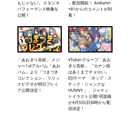
もじゃない」 スタジオ
」配信開始！ Aiobahn
パフォーマンス映像を
+81からのコメントが到
公開！
着！
「あおぎり高校」 メジ
VTuberグループ「あお
ャー1stアルバム『あお
ぎり高校」 『カナン様
バム』より「つまづき
はあくまでチョロい』
コレクション」 リリッ
EDテーマ 「ポップ・ス
クビデオが明日プレミ
ナック・ジャンクな
ア公開決定！
HUNNY 」、ジャケッ
トイラスト公開! 同楽曲
が4月5日(日)0時から配
信決定！