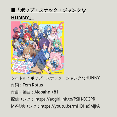
■
「
ポップ・スナック・ジャンクな
HUNNY
」
タイトル：ポップ・スナック・ジャンクなHUNNY
作詞：Tom Rotus
作曲・編曲：Aiobahn +81
配信リンク：
https://aogiri.lnk.to/PSJH-DIGPR
MV視聴リンク：
https://youtu.be/mHQi_a9MjkA