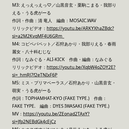
M3: えっえっえっ♡／山黒音玄・栗駒こまる・我部り
える・うる虎がーる
作詞・作曲：清 竜人 編曲：MOSAIC.WAV
リリックビデオ：
https://youtu.be/ARKYXhaZBdc?
si=a2M2KvqMF4U6GRm_
M4: コピペパペット／石狩あかり・我部りえる・春雨
麗女・八十科むじな
作詞：なみぐる・ALI-KICK 作曲・編曲：なみぐる
リリックビデオ：
https://youtu.be/XqbW4oZOY2E?
si=_hmRJ7f2eTNIxF6P
M5: ミス・プリマベーラス／石狩あかり・山黒音玄・
萌実・うる虎がーる
作詞：TOPHAMHAT-KYO (FAKE TYPE.) 作曲：
FAKE TYPE. 編曲：DYES IWASAKI (FAKE TYPE.)
MV：
https://youtu.be/ZEonad2TAxY?
si=Jfp2NEBdGk4cEjCz