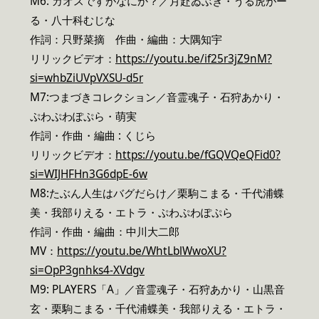
M6: カオスですがなにか？／月赴ゐぶき・うる虎がー
る・八十科むじな
作詞：只野菜摘 作曲・編曲：大隅知宇
リリックビデオ：
https://youtu.be/if25r3jZ9nM?
si=whbZiUVpVXSU-d5r
M7:つまづきコレクション／音霊魂子・石狩あかり・
ぷわぷわぽぷら・萌実
作詞・作曲・編曲 : くじら
リリックビデオ：
https://youtu.be/fGQVQeQFid0?
si=WIJHFHn3G6dpE-6w
M8:たぶん人生はバグだらけ／栗駒こまる・千代浦蝶
美・我部りえる・エトラ・ぷわぷわぽぷら
作詞・作曲・編曲：中川大二郎
MV：
https://youtu.be/WhtLblWwoXU?
si=OpP3gnhks4-XVdgv
M9: PLAYERS「A」／音霊魂子・石狩あかり・山黒音
玄・栗駒こまる・千代浦蝶美・我部りえる・エトラ・