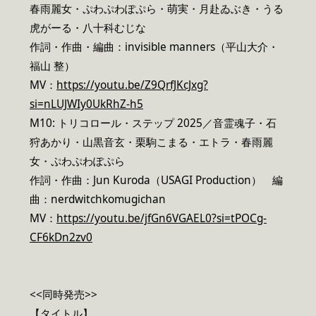
春雨麗女・ぷわぷわぽぷら・萌実・月赴ゐぶき・うる
虎がーる・八十科むじな
作詞・作曲・編曲：invisible manners（平山大介・
福山 整）
MV：
https://youtu.be/Z9QrfJKcJxg?
si=nLUJWIy0UkRhZ-h5
M10: トリコロール・ステップ 2025／音霊魂子・石
狩あかり・山黒音玄・栗駒こまる・エトラ・春雨麗
女・ぷわぷわぽぷら
作詞・作曲：Jun Kuroda（USAGI Production） 編
曲：nerdwitchkomugichan
MV：
https://youtu.be/jfGn6VGAEL0?si=tPOCg-
CF6kDn2zv0
<<同時発売>>
【タイトル】