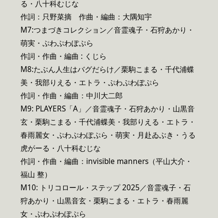
る・八十科むじな
作詞：只野菜摘 作曲・編曲：大隅知宇
M7:つまづきコレクション／音霊魂子・石狩あかり・
萌実・ぷわぷわぽぷら
作詞・作曲・編曲 : くじら
M8:たぶん人生はバグだらけ／栗駒こまる・千代浦蝶
美・我部りえる・エトラ・ぷわぷわぽぷら
作詞・作曲・編曲：中川大二郎
M9: PLAYERS「A」／音霊魂子・石狩あかり・山黒音
玄・栗駒こまる・千代浦蝶美・我部りえる・エトラ・
春雨麗女・ぷわぷわぽぷら・萌実・月赴ゐぶき・うる
虎がーる・八十科むじな
作詞・作曲・編曲：invisible manners（平山大介・
福山 整）
M10: トリコロール・ステップ 2025／音霊魂子・石
狩あかり・山黒音玄・栗駒こまる・エトラ・春雨麗
女・ぷわぷわぽぷら