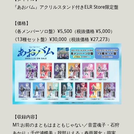
『あおバム』アクリルスタンド付きELR Store限定盤
【価格】
《各メンバーソロ盤》¥5,500（税抜価格 ¥5,000）
《13種セット盤》¥30,000（税抜価格 ¥27,273）
【収録内容】
M1:お前のまともはまともじゃない／音霊魂子・石狩
あかり・千代浦蝶美・我部りえる・春雨麗女・萌実