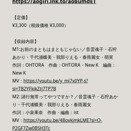
https://aogiri.lnk.to/aobumdET
【定価】
¥3,300（税抜価格 ¥3,000）
【収録内容】
M1:お前のまともはまともじゃない／音霊魂子・石狩
あかり・千代浦蝶美・我部りえる・春雨麗女・萌実
作詞：OHTORA 作曲：OHTORA・New K 編曲：
New K
MV：
https://youtu.be/y_mi7x0YP-s?
si=TB2YFkikZtj7TP7B
M2: 諸行無常ってやつですか？／音霊魂子・石狩あか
り・千代浦蝶美・我部りえる・春雨麗女
作詞：小泉果奈 作曲・編曲：ist
MV：
https://youtu.be/48ovkjmkLME?si=O-
P2GF7Zw0BSH3Tc