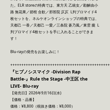
た。ELR storeの特典では、東方天 乙統女／勘解由小
路 無花果／碧棺 合歓／邪答院 仄仄 L判ブロマイド4
枚セットを、ネルケオンラインショップの特典では、
天都己 一香／天都己 一愛／三条院 蒼乃⾵／東雲 朧 L
判ブロマイド4枚セットを手に入れることができま
す！
Blu-rayの発売をお楽しみに！
+++++++++++++++++++++++++++++++++++++++++++++
『ヒプノシスマイク -Division Rap
Battle-』Rule the Stage -中王区 the
LIVE- Blu-ray
【発売日】2026年9月16日(水)
【価格・品番】
価格：¥8,800（税抜き価格：¥8,000）