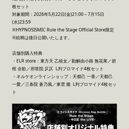
枚セット
対象期間：2026年5月22日(金)21:00～7月15日
(水)23:59
※HYPNOSISMIC Rule the Stage Official Store限定
※絵柄は後日公開いたします。
店舗別購入特典
・ELR store：東方天 乙統女／勘解由小路 無花果／碧
棺 合歓／邪答院 仄仄 L判ブロマイド4枚セット
・ネルケオンラインショップ：天都己 一香／天都己
一愛／三条院 蒼乃⾵／東雲 朧 L判ブロマイド4枚セッ
ト