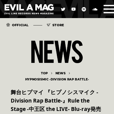
OFFICIAL
STORE
TOP
NEWS
HYPNOSISMIC -DIVISION RAP BATTLE-
舞台ヒプマイ 『ヒプノシスマイク -
Division Rap Battle-』Rule the
Stage -中王区 the LIVE- Blu-ray発売