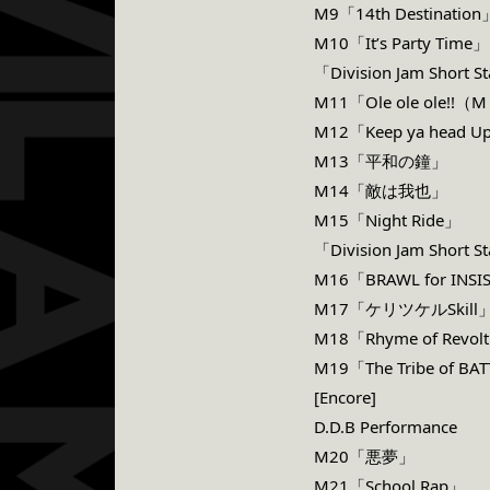
M9「14th Destination
M10「It’s Party Time」
「
Division Jam Short
M11「Ole ole
ole!!（M
M12「Keep ya head U
M13「平和の鐘」
M14「敵は我也」
M15「Night Ride」
「
Division Jam Short
M16「BRAWL for INSI
M17「ケリツケルSkill
M18「Rhyme of Revol
M19「The Tribe of BA
[Encore]
D.D.B Performance
M20「悪夢」
M21「School Rap」