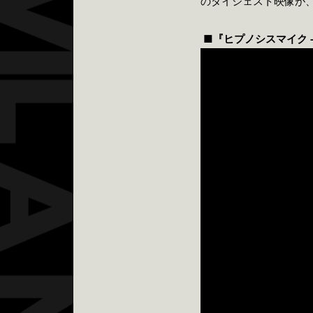
の
ダイジェスト映像が、
■
『ヒプノシスマイク -Divi