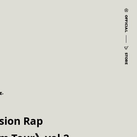
OFFICIAL
STORE
E-
on Rap