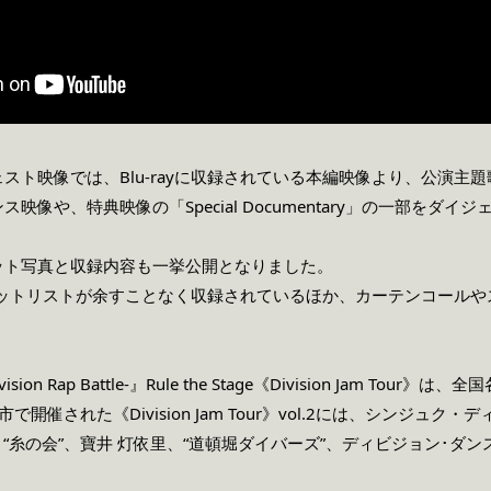
スト映像では、Blu-rayに収録されている本編映像より、公演主題
ンス映像や、特典映像の「
Special Documentary
」の一部をダイジ
ット写真と収録内容も一挙公開となりました。
公演セットリストが余すことなく収録されているほか、カーテンコール
ivision Rap Battle-』Rule the Stage《Division Jam
都市で開催され
た
《Division Jam Tour》vol.2には、シンジ
e”、“糸の会”、寶井 灯依
⾥
、“道頓堀ダイバーズ”、ディビジョン･ダンス･