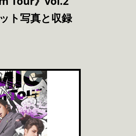
am Tour》vol.2
ケット写真と収録