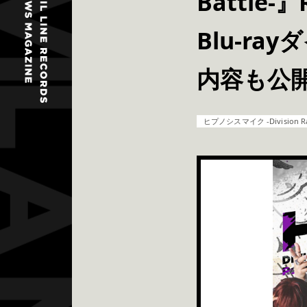
Battle-』
Blu-r
内容も公
ヒプノシスマイク -Division Rap