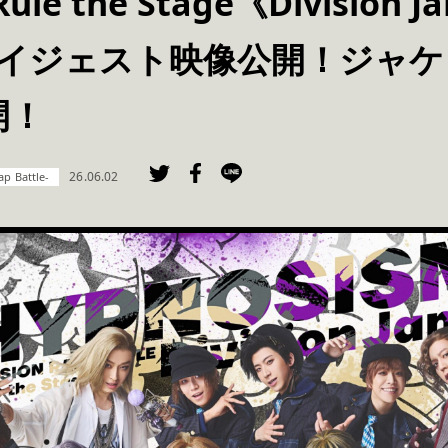
Rule the Stage《Division J
ayダイジェスト映像公開！ジャ
開！
26.06.02
 Battle-