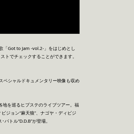
歌
「Got to Jam -vol.2-」
をはじめとし
ェストでチェックすることができます。
やスペシャルドキュメンタリー映像も収め
 Tour》は、全国各地を巡るヒプステのライブツアー。福
ュク・ディビジョン“麻天狼”、ナゴヤ・ディビジ
バトル“D.D.B”が登場。