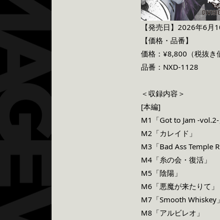
【発売日】
2026
年
6
月
1
【価格・品番】
価格：¥
8,800（税抜き
品番：
NXD-1128
＜収録内容＞
[本編]
M1「Got to Jam -vol.2
M2「カレイド」
M3「Bad Ass Temple 
M4「糸の会・復活」
M5「陰陽」
M6「悪魔が来たりて」
M7「Smooth Whiskey
M8「アルビレオ」