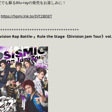
も蘇るBlu-rayの発売をお楽しみに！
：
https://hpmi.lnk.to/DJT2BDET
++++++++++++++++++++++++++++++++++++
on Rap Battle-』Rule the Stage
《Division Jam Tour》vol