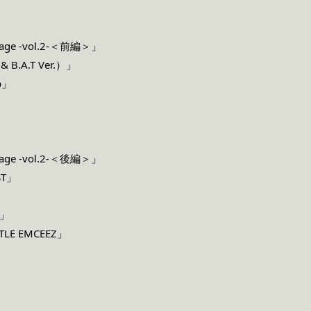
」
 Stage -vol.2-＜前編＞」
 & B.A.T Ver.）」
p」
 Stage -vol.2-＜後編＞」
ST」
」
t」
TTLE EMCEEZ」