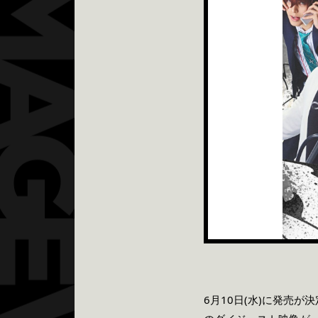
6
月
10
日(水)に発売が