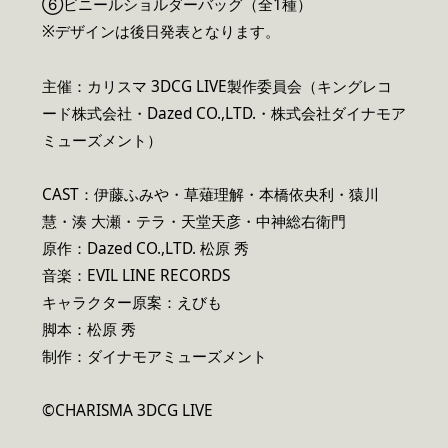
⑥ビニールショルダーバッグ（全1種）
※デザインは後日発表となります。
主催：カリスマ 3DCG LIVE製作委員会（キングレコ
ード株式会社・Dazed CO.,LTD.・株式会社ダイナモア
ミューズメント）
CAST：伊藤ふみや・草薙理解・本橋依央利・猿川
慧・湊 大瀬・テラ・天堂天彦・中神総右衛門
原作：Dazed CO.,LTD. 松原 秀
音楽：EVIL LINE RECORDS
キャラクター原案：えびも
脚本：松原 秀
制作：ダイナモアミューズメント
©CHARISMA 3DCG LIVE