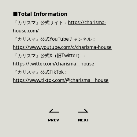
■Total Information
『カリスマ』公式サイト：
https://charisma-
house.com/
『カリスマ』公式YouTubeチャンネル：
https://www.youtube.com/c/charisma-house
『カリスマ』公式X（旧Twitter）：
https://twitter.com/charisma__house
『カリスマ』公式TikTok：
https://www.tiktok.com/@charisma__house
PREV
NEXT