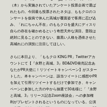
（木）から実施されていたアンケート投票企画で選ば
れたもの。今回最も投票されたネタは、ももクロのコ
ンサートを仮病で休んだ高城が覆面姿で客席に忍び込
み、「れにちゃん不在」のももクロを盛大にディスり
自らの存在を確かめるという奇想天外な演目。普段は
絶対に見ることのできない、腹黒い人格を憑依させた
高城れにの演技に注目してほしい。
さらに本日より、「ももクロ KING PR」Twitterアカ
ウントにて【『永野と高城。3』BD&DVD発売記念あ
なたがPR大使に！リツイートキャンペーン】がスター
トした。本キャンペーンは、該当ツイートに感想やPR
を加えて引用リツイートするだけで参加でき、キャン
ペーンに参加した方の中から抽選で30名様に「『永野
と高城。3』リリース記念Zoom座談会」への参加権
利がプレゼントされるというものになっている。公演