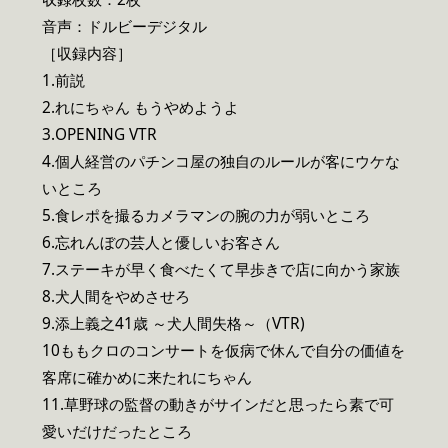
音声：ドルビーデジタル
［収録内容］
1.前説
2.れにちゃん もうやめようよ
3.OPENING VTR
4.個人経営のパチンコ屋の独自のルールが客にウケな
いところ
5.食レポを撮るカメラマンの腕の力が弱いところ
6.忘れんぼの芸人と優しいお客さん
7.ステーキが早く食べたくて早歩きで店に向かう家族
8.犬人間をやめさせろ
9.添上義之41歳 ～犬人間失格～（VTR)
10ももクロのコンサートを仮病で休んで自分の価値を
客席に確かめに来たれにちゃん
11.草野球の監督の動きがサインだと思ったら素で可
愛いだけだったところ