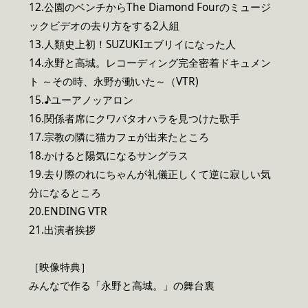
12.公園のベンチからThe Diamond Fourのミュージ
ックビデオの去り方をする2人組
13.人類史上初！SUZUKIエブリイになった人
14.永野と高城。レコーディング完全密着ドキュメン
ト ～その時、永野が動いた～（VTR)
15.♪ユーアノッアロン
16.関係者席にクワバタオハラを見つけた歌手
17.宗教の隣に猫カフェが出来たところ
18.かけると陽気になるサングラス
19.去り際のれにちゃんが礼儀正しくて逆に寂しい気
分になるところ
20.ENDING VTR
21.出演者挨拶
［映像特典］
みんなで作る「永野と高城。」の舞台裏