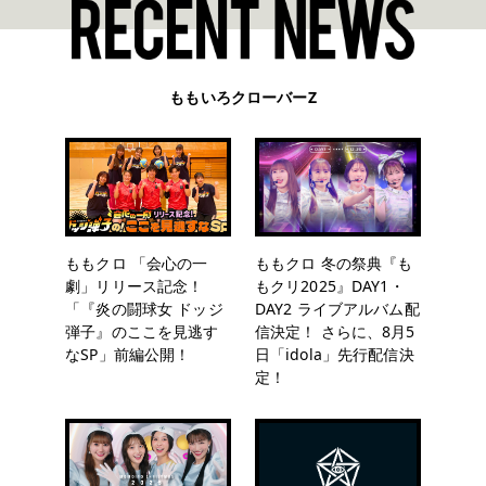
ももいろクローバーZ
ももクロ 「会心の一
ももクロ 冬の祭典『も
劇」リリース記念！
もクリ2025』DAY1・
「『炎の闘球女 ドッジ
DAY2 ライブアルバム配
弾子』のここを見逃す
信決定！ さらに、8月5
なSP」前編公開！
日「idola」先行配信決
定！