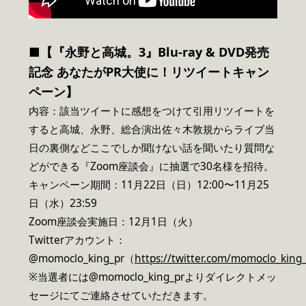
■【『永野と高城。3』Blu-ray & DVD発売
記念 あなたがPR大使に！リツイートキャン
ペーン】
内容：該当ツイートに感想をつけて引用リツイートを
すると高城、永野、総合演出佐々木敦規からライブ当
日の裏側などここでしか聞けない話を聞いたり質問な
どができる『Zoom座談会』に抽選で30名様を招待。
キャンペーン期間：11月22日（日）12:00〜11月25
日（水）23:59
Zoom座談会実施日：12月1日（火）
Twitterアカウント：
@momoclo_king_pr（
https://twitter.com/momoclo_king
※当選者には@momoclo_king_prよりダイレクトメッ
セージにてご連絡させていただきます。