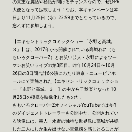
の貴重な裏話や秘話が聞けるチャンスなので、ぜひPR
大使となって拡散しよう！なお、本キャンペーンは本
日より11月25日（水）23:59までとなっているので、
忘れずに参加しよう。
【エキセントリックコミックショー 「永野と高城。
３」】は、2017年から開催されている高城れに（も
もいろクローバーZ）とお笑い芸人・永野によるツー
マンお笑いライブの第3回目。昨年10月24日〜10月
26日の3日間合計6公演にわたり東京・ニューピアホ
ールにて実施された【エキセントリックコミックショ
ー 「永野と高城。３」】の中から千秋楽となった10
月26日の模様を映像化したものだ。
ももいろクローバーZオフィシャルYouTubeでは今作
のダイジェストトレーラーも公開中だ。公開されてい
る映像には、芸人・永野の独特な世界観に高城が共鳴
した二人にしか生み出せない空気感を感じとることが