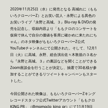
2020年11月25日（水）に発売となる 高城れに（もも
いろクローバーZ）とお笑い芸人・永野による異色の
お笑いライブ『永野と高城。３』Blu-ray & DVDの発
売を記念し、収録内容より「ももクロのコンサートを
仮病で休んで自分の価値を客席に確かめに来たれにち
ゃん」のネタ映像がももいろクローバーZ公式
YouTubeチャンネルにて公開された。そして、12月1
日（火）に高城、永野、総合演出佐々木敦規の３名か
ら『永野と高城。３』の裏話などを聞くことができる
Zoom座談会を行うことが決定し、抽選で30名様が参
加することができるリツイートキャンペーンもスター
トした。
今回公開された映像は、ももいろクローバーZキング
レコードスタッフ公式Twitterアカウント「ももクロ
KING PR」（@momoclo_king_pr）にて11月19日