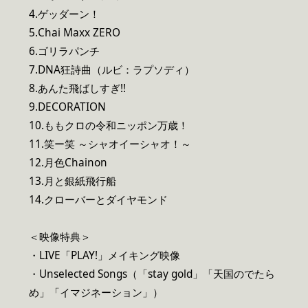
4.ゲッダーン！
5.Chai Maxx ZERO
6.ゴリラパンチ
7.DNA狂詩曲（ルビ：ラプソディ）
8.あんた飛ばしすぎ!!
9.DECORATION
10.ももクロの令和ニッポン万歳！
11.笑ー笑 ～シャオイーシャオ！～
12.月色Chainon
13.月と銀紙飛行船
14.クローバーとダイヤモンド
＜映像特典＞
・LIVE「PLAY!」メイキング映像
・Unselected Songs（「stay gold」「天国のでたら
め」「イマジネーション」）