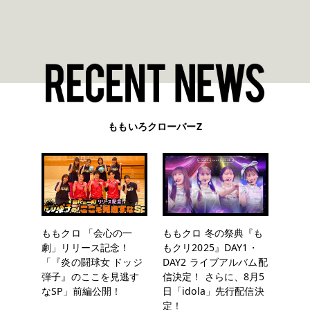
ももいろクローバーZ
ももクロ 「会心の一
ももクロ 冬の祭典『も
劇」リリース記念！
もクリ2025』DAY1・
「『炎の闘球女 ドッジ
DAY2 ライブアルバム配
弾子』のここを見逃す
信決定！ さらに、8月5
なSP」前編公開！
日「idola」先行配信決
定！