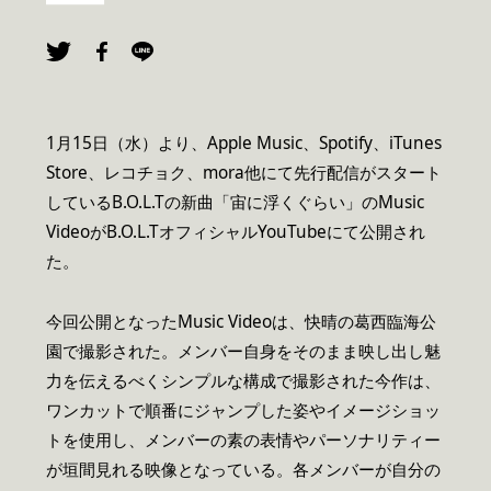
1月15日（水）より、Apple Music、Spotify、iTunes
Store、レコチョク、mora他にて先行配信がスタート
しているB.O.L.Tの新曲「宙に浮くぐらい」のMusic
VideoがB.O.L.TオフィシャルYouTubeにて公開され
た。
今回公開となったMusic Videoは、快晴の葛西臨海公
園で撮影された。メンバー自身をそのまま映し出し魅
力を伝えるべくシンプルな構成で撮影された今作は、
ワンカットで順番にジャンプした姿やイメージショッ
トを使用し、メンバーの素の表情やパーソナリティー
が垣間見れる映像となっている。各メンバーが自分の