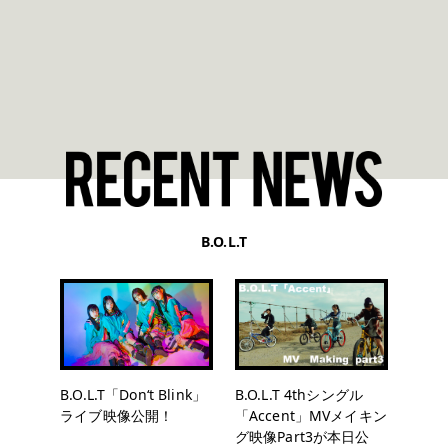
B.O.L.T
B.O.L.T「Don‘t Blink」
B.O.L.T 4thシングル
ライブ映像公開！
「Accent」MVメイキン
グ映像Part3が本日公