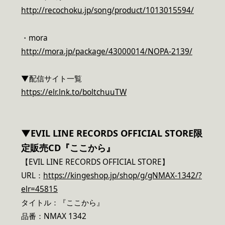
http://recochoku.jp/song/product/1013015594/
・mora
http://mora.jp/package/43000014/NOPA-2139/
▼配信サイト一覧
https://elr.lnk.to/boltchuuTW
▼EVIL LINE RECORDS OFFICIAL STORE限
定販売CD『ここから』
【EVIL LINE RECORDS OFFICIAL STORE】
URL：
https://kingeshop.jp/shop/g/gNMAX-1342/?
elr=45815
タイトル：『ここから』
品番：NMAX 1342