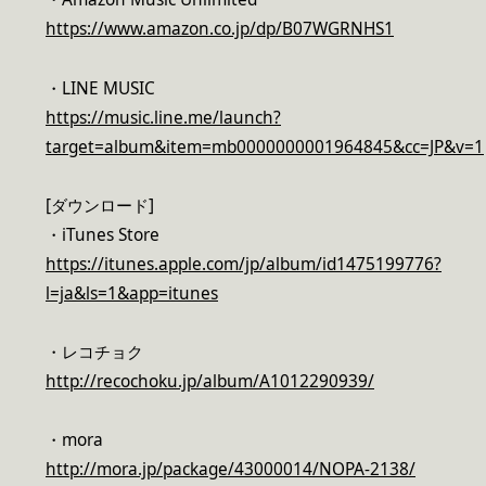
https://www.amazon.co.jp/dp/B07WGRNHS1
・LINE MUSIC
https://music.line.me/launch?
target=album&item=mb0000000001964845&cc=JP&v=1
[ダウンロード]
・iTunes Store
https://itunes.apple.com/jp/album/id1475199776?
l=ja&ls=1&app=itunes
・レコチョク
http://recochoku.jp/album/A1012290939/
・mora
http://mora.jp/package/43000014/NOPA-2138/