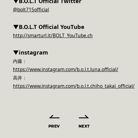
▼B.O.L.T Official Twitter
@bolt715official
▼B.O.L.T Official YouTube
http://smarturl.it/BOLT_YouTube.ch
▼instagram
内藤：
https://www.instagram.com/b.o.l.t.luna.official/
高井：
https://www.instagram.com/b.o.l.t.chiho_takai_official/
PREV
NEXT