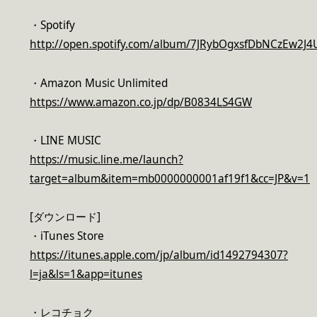
・Spotify
http://open.spotify.com/album/7JRybOgxsfDbNCzEw2J
・Amazon Music Unlimited
https://www.amazon.co.jp/dp/B0834LS4GW
・LINE MUSIC
https://music.line.me/launch?
target=album&item=mb0000000001af19f1&cc=JP&v=1
[ダウンロード]
・iTunes Store
https://itunes.apple.com/jp/album/id1492794307?
l=ja&ls=1&app=itunes
・レコチョク