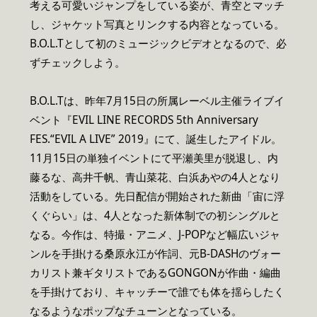
考える可愛いジャンプをしている姿が、青空とマッチ
し、ジャケット写真とリンクする内容となっている。
B.O.L.Tとして初のミュージックビデオとなるので、必
ずチェックしよう。
B.O.L.Tは、昨年7月15日の所属レーベル主催ライブイ
ベント『EVIL LINE RECORDS 5th Anniversary
FES.“EVIL A LIVE” 2019』にて、誕生したアイドル。
11月15日の単独イベントにて平瀬美里が脱退し、内
藤るな、高井千帆、青山菜花、白浜あやの4人となり
活動をしている。先日配信が開始された新曲「宙に浮
くぐらい」は、4人となった新体制での初シングルと
なる。今作は、特撮・アニメ、J-POPなど幅広いジャ
ンルを手掛ける桑原永江が作詞、元B-DASHのヴォー
カリスト兼ギタリストであるGONGONが作曲・編曲
を手掛けており、キャッチーで誰でも体を揺らしたく
なるようなポップなチューンとなっている。