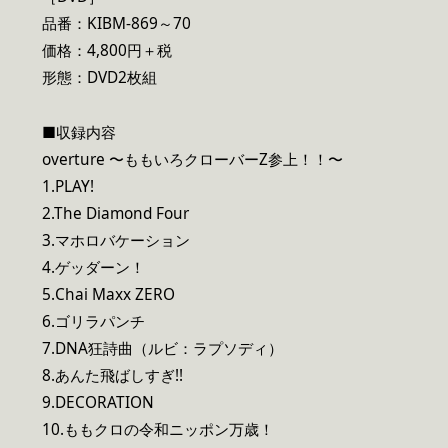
品番：KIBM-869～70
価格：4,800円＋税
形態：DVD2枚組
■収録内容
overture 〜ももいろクローバーZ参上！！〜
1.PLAY!
2.The Diamond Four
3.マホロバケーション
4.ゲッダーン！
5.Chai Maxx ZERO
6.ゴリラパンチ
7.DNA狂詩曲（ルビ：ラプソディ）
8.あんた飛ばしすぎ!!
9.DECORATION
10.ももクロの令和ニッポン万歳！