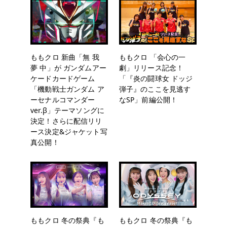
ももクロ 新曲「無 我
ももクロ 「会心の一
夢 中」が ガンダムアー
劇」リリース記念！
ケードカードゲーム
「『炎の闘球女 ドッジ
「機動戦士ガンダム ア
弾子』のここを見逃す
ーセナルコマンダー
なSP」前編公開！
ver.β」テーマソングに
決定！さらに配信リリ
ース決定&ジャケット写
真公開！
ももクロ 冬の祭典『も
ももクロ 冬の祭典『も