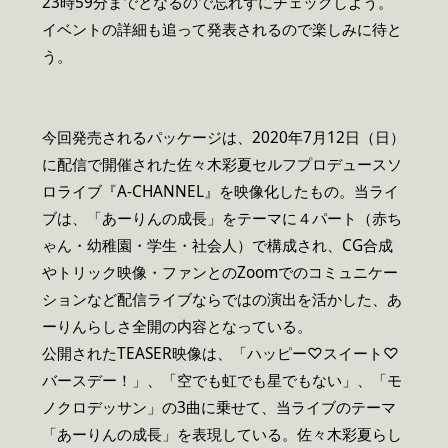
23時59分までとなるので忘れずにチェックしよう。
イベントの詳細も追って発表されるので楽しみに待と
う。
今回発売されるパッケージは、2020年7月12日（日）
に配信で開催された佐々木彩夏セルフプロデュースソ
ロライブ『A-CHANNEL』を映像化したもの。当ライ
ブは、「あーりんの成長」をテーマに４パート（赤ち
ゃん・幼稚園・学生・社会人）で構成され、CG合成
やトリック映像・ファンとのZoomでのコミュニケー
ションなど配信ライブならではの演出を活かした、あ
ーりんらしさ全開の内容となっている。
公開されたTEASER映像は、「ハッピー♡スイート♡
バースデー！」、「空でも虹でも星でもない」、「モ
ノクロデッサン」の3曲に乗せて、当ライブのテーマ
「あーりんの成長」を表現している。佐々木彩夏らし