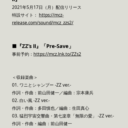
2021年5月17日（月）配信リリース
特設サイト：
https://mcz-
release.com/sound/mcz_zzs2/
■『ZZ’s Ⅱ』「Pre-Save」
事前予約：
https://mcz.lnk.to/ZZs2
＜収録楽曲＞
01. ワニとシャンプー -ZZ ver.-
作詞・作曲：前山田健一／編曲：宗本康兵
02. 白い風 -ZZ ver.-
作詞・作曲：多田慎也／編曲：生田真心
03. 猛烈宇宙交響曲・第七楽章「無限の愛」 -ZZ ver.-
作詞・作曲・編曲：前山田健一