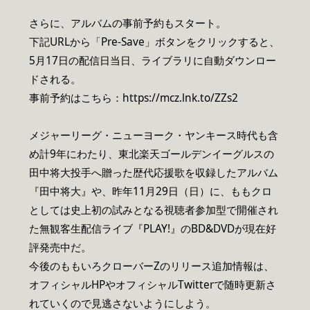
さらに、アルバムの事前予約もスタート。
下記URLから「Pre-Save」ボタンをクリックすると、
5月17日の配信日当日、ライブラリに自動ダウンロー
ドされる。
事前予約はこちら：https://mcz.lnk.to/ZZs2
メジャーリーグ・ニューヨーク・ヤンキース時代も含
め計9年にわたり、東北楽天ゴールデンイーグルスの
田中将大投手へ贈った歴代応援歌を収録したアルバム
『田中将大』や、昨年11月29日（日）に、ももクロ
としては史上初の試みとなる視聴者参加型で開催され
た無観客生配信ライブ『PLAY!』のBD&DVDが現在好
評発売中だ。
今後のももいろクローバーZのリリース追加情報は、
オフィシャルHPやオフィシャルTwitterで随時更新さ
れていくので見逃さないようにしよう。