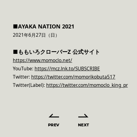
■AYAKA NATION 2021
2021年6月27日（日）
■ももいろクローバーZ 公式サイト
https://www.momoclo.net/
YouTube:
https://mcz.lnk.to/SUBSCRIBE
Twitter:
https://twitter.com/momorikobuta517
Twitter(Label):
https://twitter.com/momoclo_king_pr
PREV
NEXT