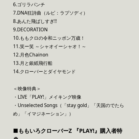
6.ゴリラパンチ
7.DNA狂詩曲（ルビ：ラプソディ）
8.あんた飛ばしすぎ!!
9.DECORATION
10.ももクロの令和ニッポン万歳！
11.笑ー笑 ～シャオイーシャオ！～
12.月色Chainon
13.月と銀紙飛行船
14.クローバーとダイヤモンド
＜映像特典＞
・LIVE「PLAY!」メイキング映像
・Unselected Songs（「stay gold」「天国のでたら
め」「イマジネーション」）
■ももいろクローバーZ 『PLAY!』購入者特