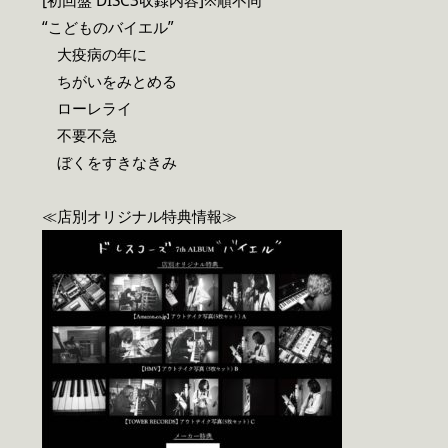
[初回盤 DISC3収録内容]※順不同
“こどものバイエル”
大疫病の年に
ちがいをみとめる
ローレライ
不要不急
ぼくをすきなきみ
≪店別オリジナル特典情報≫