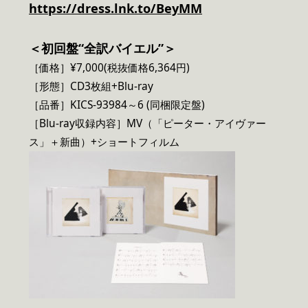
https://dress.lnk.to/BeyMM
＜初回盤“全訳バイエル”＞
［価格］¥7,000(税抜価格6,364円)
［形態］CD3枚組+Blu-ray
［品番］KICS-93984～6 (同梱限定盤)
［Blu-ray収録内容］MV（「ピーター・アイヴァー
ス」＋新曲）+ショートフィルム