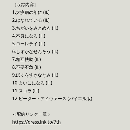
［収録内容］
1.大疫病の年に (Ⅱ.)
2.はなれている (Ⅱ.)
3.ちがいをみとめる (Ⅱ.)
4.不良になる (Ⅱ.)
5.ローレライ (Ⅱ.)
6.しずかなせんそう (Ⅱ.)
7.相互扶助 (Ⅱ.)
8.不要不急 (Ⅱ.)
9.ぼくをすきなきみ (Ⅱ.)
10.よいこになる (Ⅱ.)
11.スコラ (Ⅱ.)
12.ピーター・アイヴァース (バイエル版)
＜配信リンク一覧＞
https://dress.lnk.to/7th