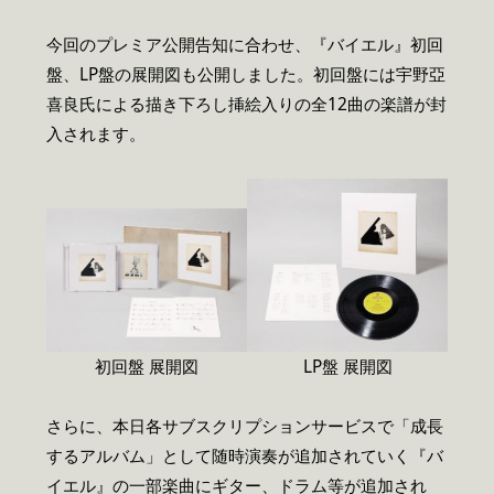
今回のプレミア公開告知に合わせ、『バイエル』初回
盤、LP盤の展開図も公開しました。初回盤には宇野亞
喜良氏による描き下ろし挿絵入りの全12曲の楽譜が封
入されます。
初回盤 展開図
LP盤 展開図
さらに、本日各サブスクリプションサービスで「成長
するアルバム」として随時演奏が追加されていく『バ
イエル』の一部楽曲にギター、ドラム等が追加され