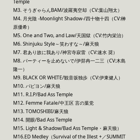
Temple
M3. そうぎゃらんBAM/波羅夷空却（CV:葉山翔太）
M4. 月光陰 -Moonlight Shadow-/四十物十四（CV:榊
原優希）
M5. One and Two, and Law/天国獄（CV:竹内栄治）
M6. Shinjuku Style～笑わすな～/麻天狼
M7. 君あり故に我あり/神宮寺寂雷（CV:速水 奨）
M8. パーティーを止めないで/伊弉冉一二三（CV:木島
隆一）
M9. BLACK OR WHITE/観音坂独歩（CV:伊東健人）
M10. パピヨン/麻天狼
M11. R.I.P/Bad Ass Temple
M12. Femme Fatale/中王区 言の葉党
M13. TOMOSHIBI/麻天狼
M14. 開眼/Bad Ass Temple
M15. Light & Shadow/Bad Ass Temple・麻天狼）
M16.ED Medley（Survival of the Illest +／SUMMIT