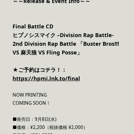
～～Release & Event Info～～
Final Battle CD
ヒプノシスマイク –Division Rap Battle-
2nd Division Rap Battle 「Buster Bros!!!
VS 麻天狼 VS Fling Posse」
★ご予約はコチラ！：
https://hpmi.lnk.to/final
NOW PRINTING
COMING SOON！
■発売日：9月8日(水)
■価格：¥2,200（税抜価格 ¥2,000）