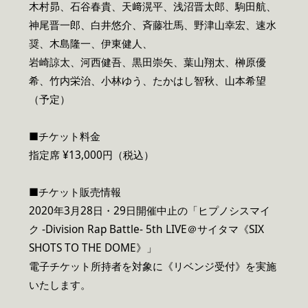
木村昴、石谷春貴、天﨑滉平、浅沼晋太郎、駒田航、
神尾晋一郎、白井悠介、斉藤壮馬、野津山幸宏、速水
奨、木島隆一、伊東健人、
岩崎諒太、河西健吾、黒田崇矢、葉山翔太、榊原優
希、竹内栄治、小林ゆう、たかはし智秋、山本希望
（予定）
■チケット料金
指定席 ¥13,000円（税込）
■チケット販売情報
2020年3月28日・29日開催中止の「ヒプノシスマイ
ク -Division Rap Battle- 5th LIVE＠サイタマ《SIX
SHOTS TO THE DOME》」
電子チケット所持者を対象に《リベンジ受付》を実施
いたします。