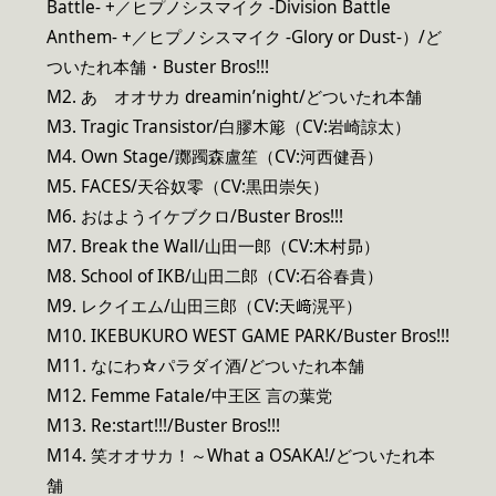
Battle- +／ヒプノシスマイク -Division Battle
Anthem- +／ヒプノシスマイク -Glory or Dust-）/ど
ついたれ本舗・Buster Bros!!!
M2. あゝオオサカ dreamin’night/どついたれ本舗
M3. Tragic Transistor/白膠木簓（CV:岩崎諒太）
M4. Own Stage/躑躅森盧笙（CV:河西健吾）
M5. FACES/天谷奴零（CV:黒田崇矢）
M6. おはようイケブクロ/Buster Bros!!!
M7. Break the Wall/山田一郎（CV:木村昴）
M8. School of IKB/山田二郎（CV:石谷春貴）
M9. レクイエム/山田三郎（CV:天﨑滉平）
M10. IKEBUKURO WEST GAME PARK/Buster Bros!!!
M11. なにわ☆パラダイ酒/どついたれ本舗
M12. Femme Fatale/中王区 言の葉党
M13. Re:start!!!/Buster Bros!!!
M14. 笑オオサカ！～What a OSAKA!/どついたれ本
舗