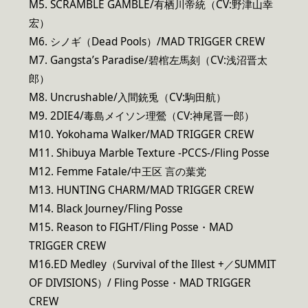
M5. SCRAMBLE GAMBLE/有栖川帝統（CV:野津山幸
宏）
M6. シノギ（Dead Pools）/MAD TRIGGER CREW
M7. Gangsta’s Paradise/碧棺左馬刻（CV:浅沼晋太
郎）
M8. Uncrushable/入間銃兎（CV:駒田航）
M9. 2DIE4/毒島メイソン理鶯（CV:神尾晋一郎）
M10. Yokohama Walker/MAD TRIGGER CREW
M11. Shibuya Marble Texture -PCCS-/Fling Posse
M12. Femme Fatale/中王区 言の葉党
M13. HUNTING CHARM/MAD TRIGGER CREW
M14. Black Journey/Fling Posse
M15. Reason to FIGHT/Fling Posse・MAD
TRIGGER CREW
M16.ED Medley（Survival of the Illest +／SUMMIT
OF DIVISIONS）/ Fling Posse・MAD TRIGGER
CREW