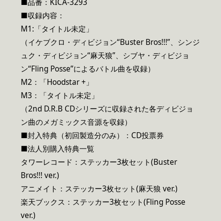
■品番：KICA-3293
■収録内容：
M1:「タイトル未定」
（イケブクロ・ディビジョン“Buster Bros!!!”、シンジ
ュク・ディビジョン“麻天狼”、シブヤ・ディビジョ
ン“Fling Posse”によるバトル曲を収録）
M2：「Hoodstar +」
M3：「タイトル未定」
（2nd D.R.B CDシリーズに収録された各ディビジョ
ン曲のメガミックス音源を収録）
■封入特典（初回製造分のみ）：CD投票券
■法人別購入特典一覧
タワーレコード：ステッカー3枚セット(Buster
Bros!!! ver.)
アニメイト：ステッカー3枚セット(麻天狼 ver.)
楽天ブックス：ステッカー3枚セット(Fling Posse
ver.)