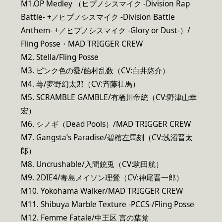
M1.OP Medley （ヒプノシスマイク -Division Rap
Battle- +／ヒプノシスマイク -Division Battle
Anthem- +／ヒプノシスマイク -Glory or Dust-）/
Fling Posse・MAD TRIGGER CREW
M2. Stella/Fling Posse
M3. ピンク色の愛/飴村乱数（CV:白井悠介）
M4. 蕚/夢野幻太郎（CV:斉藤壮馬）
M5. SCRAMBLE GAMBLE/有栖川帝統（CV:野津山幸
宏）
M6. シノギ（Dead Pools）/MAD TRIGGER CREW
M7. Gangsta’s Paradise/碧棺左馬刻（CV:浅沼晋太
郎）
M8. Uncrushable/入間銃兎（CV:駒田航）
M9. 2DIE4/毒島メイソン理鶯（CV:神尾晋一郎）
M10. Yokohama Walker/MAD TRIGGER CREW
M11. Shibuya Marble Texture -PCCS-/Fling Posse
M12. Femme Fatale/中王区 言の葉党