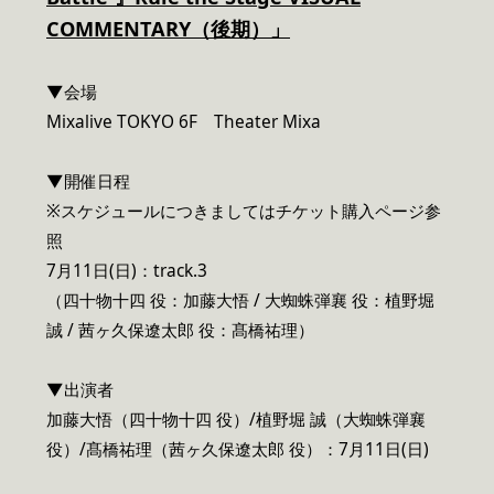
COMMENTARY（後期）」
▼会場
Mixalive TOKYO 6F Theater Mixa
▼開催日程
※スケジュールにつきましてはチケット購入ページ参
照
7月11日(日)：track.3
（四十物十四 役：加藤大悟 / 大蜘蛛弾襄 役：植野堀
誠 / 茜ヶ久保遼太郎 役：髙橋祐理）
▼出演者
加藤大悟（四十物十四 役）/植野堀 誠（大蜘蛛弾襄
役）/髙橋祐理（茜ヶ久保遼太郎 役）：7月11日(日)