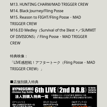
M13. HUNTING CHARM/MAD TRIGGER CREW
M14. Black Journey/Fling Posse
M15. Reason to FIGHT/Fling Posse・MAD
TRIGGER CREW
M16.ED Medley（Survival of the Illest +／SUMMIT
OF DIVISIONS）/ Fling Posse・MAD TRIGGER
CREW
特典映像：
「LIVE感想戦！アフタートーク（Fling Posse・MAD
TRIGGER CREW）」
■店舗別購入特典