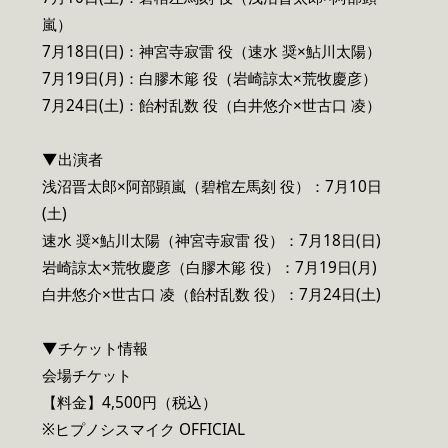
嵐）
7月18日(日)：神宮寺寂雷 役（速水 奨×鮎川太陽）
7月19日(月)：白膠木簓 役（岩崎諒太×荒牧慶彦）
7月24日(土)：飴村乱数 役（白井悠介×世古口 凌）
▼出演者
浅沼晋太郎×阿部顕嵐（碧棺左馬刻 役）：7月10日
(土)
速水 奨×鮎川太陽（神宮寺寂雷 役）：7月18日(日)
岩崎諒太×荒牧慶彦（白膠木簓 役）：7月19日(月)
白井悠介×世古口 凌（飴村乱数 役）：7月24日(土)
▼チケット情報
会場チケット
【料金】4,500円（税込）
※ヒプノシスマイク OFFICIAL