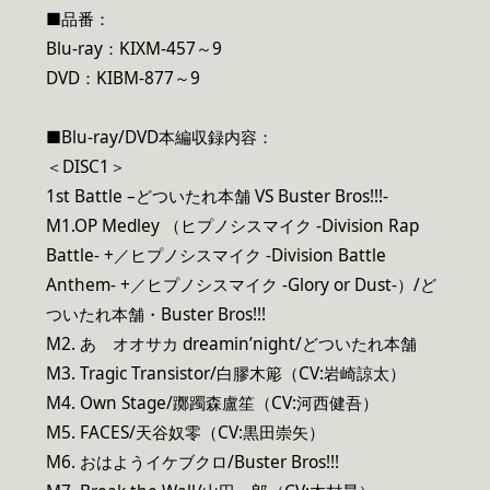
■品番：
Blu-ray：KIXM-457～9
DVD：KIBM-877～9
■Blu-ray/DVD本編収録内容：
＜DISC1＞
1st Battle –どついたれ本舗 VS Buster Bros!!!-
M1.OP Medley （ヒプノシスマイク -Division Rap
Battle- +／ヒプノシスマイク -Division Battle
Anthem- +／ヒプノシスマイク -Glory or Dust-）/ど
ついたれ本舗・Buster Bros!!!
M2. あゝオオサカ dreamin’night/どついたれ本舗
M3. Tragic Transistor/白膠木簓（CV:岩崎諒太）
M4. Own Stage/躑躅森盧笙（CV:河西健吾）
M5. FACES/天谷奴零（CV:黒田崇矢）
M6. おはようイケブクロ/Buster Bros!!!