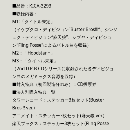
■品番：KICA-3293
■収録内容：
M1:「タイトル未定」
（イケブクロ・ディビジョン“Buster Bros!!!”、シンジ
ュク・ディビジョン“麻天狼”、シブヤ・ディビジョ
ン“Fling Posse”によるバトル曲を収録）
M2：「Hoodstar +」
M3：「タイトル未定」
（2nd D.R.B CDシリーズに収録された各ディビジョ
ン曲のメガミックス音源を収録）
■封入特典（初回製造分のみ）：CD投票券
■法人別購入特典一覧
タワーレコード：ステッカー3枚セット(Buster
Bros!!! ver.)
アニメイト：ステッカー3枚セット(麻天狼 ver.)
楽天ブックス：ステッカー3枚セット(Fling Posse