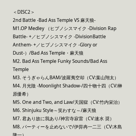
＜DISC2＞
2nd Battle -Bad Ass Temple VS 麻天狼-
M1.OP Medley （ヒプノシスマイク -Division Rap
Battle- +／ヒプノシスマイク -DivisionBattle
Anthem- +／ヒプノシスマイク -Glory or
Dust-）/Bad Ass Temple・麻天狼
M2. Bad Ass Temple Funky Sounds/Bad Ass
Temple
M3. そうぎゃらんBAM/波羅夷空却（CV:葉山翔太）
M4. 月光陰 -Moonlight Shadow-/四十物十四（CV:榊
原優希）
M5. One and Two, and Law/天国獄（CV:竹内栄治）
M6. Shinjuku Style～笑わすな～/麻天狼
M7. 君あり故に我あり/神宮寺寂雷（CV:速水 奨）
M8. パーティーを止めないで/伊弉冉一二三（CV:木島
隆一）