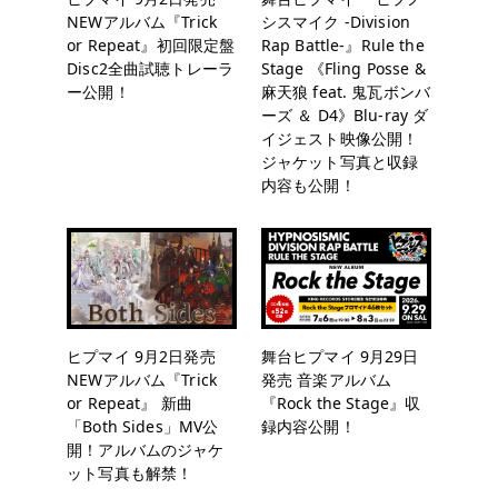
NEWアルバム『Trick
シスマイク -Division
or Repeat』初回限定盤
Rap Battle-』Rule the
Disc2全曲試聴トレーラ
Stage 《Fling Posse &
ー公開！
麻天狼 feat. 鬼瓦ボンバ
ーズ ＆ D4》Blu-ray ダ
イジェスト映像公開！
ジャケット写真と収録
内容も公開！
ヒプマイ 9月2日発売
舞台ヒプマイ 9月29日
NEWアルバム『Trick
発売 音楽アルバム
or Repeat』 新曲
『Rock the Stage』収
「Both Sides」MV公
録内容公開！
開！アルバムのジャケ
ット写真も解禁！