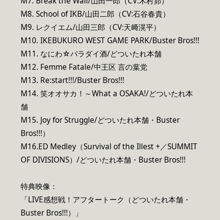
M7. Break the Wall/山田一郎（CV:木村昴）
M8. School of IKB/山田二郎（CV:石谷春貴）
M9. レクイエム/山田三郎（CV:天﨑滉平）
M10. IKEBUKURO WEST GAME PARK/Buster Bros!!!
M11. なにわ☆パラダイ酒/どついたれ本舗
M12. Femme Fatale/中王区 言の葉党
M13. Re:start!!!/Buster Bros!!!
M14. 笑オオサカ！～What a OSAKA!/どついたれ本
舗
M15. Joy for Struggle/どついたれ本舗・Buster
Bros!!!）
M16.ED Medley（Survival of the Illest +／SUMMIT
OF DIVISIONS）/どついたれ本舗・Buster Bros!!!
特典映像：
「LIVE感想戦！アフタートーク（どついたれ本舗・
Buster Bros!!!）」