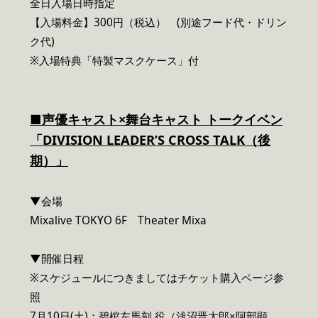
全日入場日時指定
【入場料金】300円（税込） (別途フード代・ドリン
ク代)
※入場特典「特製マスクケース」付
■声優キャスト×舞台キャスト トークイベン
「DIVISION LEADER’S CROSS TALK（後
期）」
▼会場
Mixalive TOKYO 6F Theater Mixa
▼開催日程
※スケジュールにつきましてはチケット購入ページ参
照
7月10日(土)：碧棺左馬刻 役（浅沼晋太郎×阿部顕