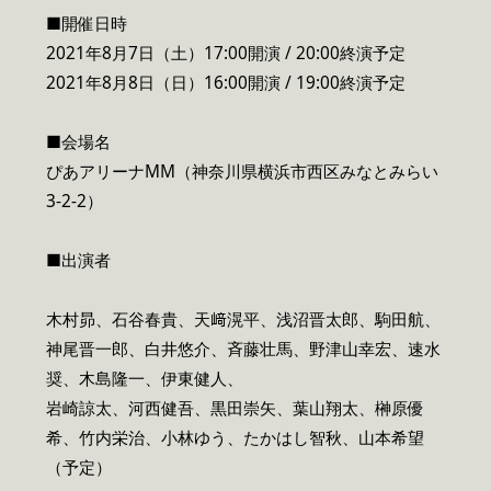
■開催日時
2021年8月7日（土）17:00開演 / 20:00終演予定
2021年8月8日（日）16:00開演 / 19:00終演予定
■会場名
ぴあアリーナMM（神奈川県横浜市西区みなとみらい
3-2-2）
■出演者
木村昴、石谷春貴、天﨑滉平、浅沼晋太郎、駒田航、
神尾晋一郎、白井悠介、斉藤壮馬、野津山幸宏、速水
奨、木島隆一、伊東健人、
岩崎諒太、河西健吾、黒田崇矢、葉山翔太、榊原優
希、竹内栄治、小林ゆう、たかはし智秋、山本希望
（予定）