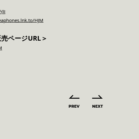
配信
/eaphones.lnk.to/HJM
」販売ページURL＞
M
PREV
NEXT