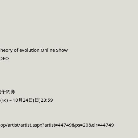
heory of evolution Online Show
DEO
選予約券
)～10月24日(日)23:59
hop/artist/artist.aspx?artist=44749&ps=20&elr=44749