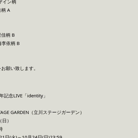
デザイン柄
柄 A
佳柄 B
橋李依柄 B
をお願い致します。
LIVE「identity」
STAGE GARDEN（立川ステージガーデン）
（日）
時
(火)～10月24日(日)23:59