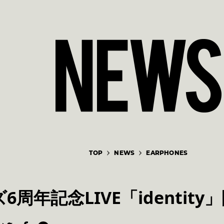
TOP
NEWS
EARPHONES
周年記念LIVE「identit