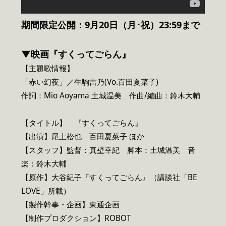
期間限定公開：9月20日（月･祝）23:59まで
▼映画『すくってごらん』
【主題歌情報】
「赤い幻夜」／生駒吉乃(Vo.百田夏菜子)
作詞：Mio Aoyama 土城温美 作曲/編曲：鈴木大輔
【タイトル】 『すくってごらん』
【出演】尾上松也 百田夏菜子 ほか
【スタッフ】監督：真壁幸紀 脚本：土城温美 音
楽：鈴木大輔
【原作】大谷紀子『すくってごらん』（講談社「BE
LOVE」所載）
【製作幹事・企画】東通企画
【制作プロダクション】ROBOT