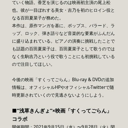
ていく物語。香芝を演じるのは映画初主演の尾上松
也。彼が一目ぼれする美女・吉乃を初のヒロイン役と
なる百田夏菜子が務めた。
本作は、原作マンガを基に、ポップス、バラード、ラ
ップ、ロック、弾き語りなど音楽的な要素がふんだん
に盛り込まれている。ピアノの演奏に挑戦したことで
も話題の百田夏菜子は、百田夏菜子として歌うのでは
なく生駒吉乃という役で歌うことにも初挑戦している
ので注目してほしい。
今後の映画「すくってごらん」Blu-ray & DVDの追加
情報は、オフィシャルHPやオフィシャルTwitterで随
時更新されていくので見逃さないようにしよう。
■”浅草きんぎょ”×映画「すくってごらん」
コラボ
開催期間：2021年9月15日（水）〜9月28日（火）閉