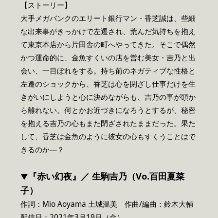
【ストーリー】
大手メガバンクのエリート銀行マン・香芝誠は、些細
な出来事がきっかけで左遷され、荒んだ気持ちを抱え
て東京本店から片田舎の町へやってきた。そこで偶然
かつ運命的に、金魚すくいの店を営む美女・吉乃と出
会い、一目ぼれをする。持ち前のネガティブな性格と
左遷のショックから、香芝は心を閉ざし仕事だけを生
きがいにしようと心に決めながらも、吉乃の事が頭か
ら離れない。何とかお近づきになろうとするが、秘密
を抱える吉乃の心もまた閉ざされたままだった。果た
して、香芝は金魚のように彼女の心もすくうことはで
きるのか―？
『赤い幻夜』／ 生駒吉乃（Vo.百田夏菜
▼
子）
作詞：Mio Aoyama 土城温美 作曲/編曲：鈴木大輔
配信日：2021年3月19日（金）