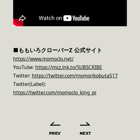
■
ももいろクローバーZ 公式サイト
https://www.momoclo.net/
YouTube:
https://mcz.lnk.to/SUBSCRIBE
Twitter:
https://twitter.com/momorikobuta517
Twitter(Label):
https://twitter.com/momoclo_king_pr
PREV
NEXT