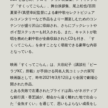
ブ 「すくってごらん」、舞台挨拶集、尾上松也/百田
夏菜子/真壁幸紀監督による劇中歌セレクトビジュア
ルコメンタリーなど作品をより一層楽しむためのコン
テンツが盛り沢山に収録され、さらにブックレットや
ポイ型ステッカーも封入される。また、キャストが歌
唱を務めた劇中歌が全曲収録されたCDも付き、「す
くってごらん」を余すことなく堪能できる豪華な内容
となっている。
映画「すくってごらん」は、大谷紀子（講談社「ビー
ラブKC」所載）が手掛ける同名人気コミックの実写
映画版として、昨年2021年3月12日より全国で劇場公
開された作品。
とある失敗で左遷されたプライドは高いがネガティブ
な銀行員・香芝誠が、都会から遠く離れた地で出会っ
た「金魚すくい」を通じて、思いもよらない成長をし