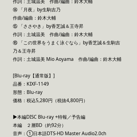
作詞：⼟城温美 作曲/編曲：鈴⽊⼤輔
⑭ 「⽉夜」by⽣駒吉乃
作曲/編曲：鈴⽊⼤輔
⑮ 「ささやき」by⾹芝誠＆王寺昇
作詞：⼟城温美 作曲/編曲：鈴⽊⼤輔
⑯ 「この世界をうまく泳ぐなら」by⾹芝誠＆⽣駒吉
乃＆王寺昇
作詞：⼟城温美 Mio Aoyama 作曲/編曲：鈴⽊⼤輔
[Blu-ray【通常版】]
品番：KIXF-1149
形態：Blu-ray
価格：税込5,280円（税抜4,800円）
▶本編DISC Blu-ray +特報／予告編
本編 ２層BD（約92分）
音声：①日本語DTS-HD Master Audio2.0ch