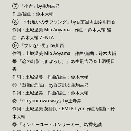
⑦ 「⼩⾚」by⽣駒吉乃
作曲/編曲：鈴⽊⼤輔
⑧「すれ違いのラブソング」by⾹芝誠＆⼭添明⽇⾹
作詞：⼟城温美 Mio Aoyama 作曲：鈴⽊⼤輔 編
曲：鈴⽊⼤輔 ZENTA
⑨ 「ブレない男」by川⻄
作詞：⼟城温美 Mio Aoyama 作曲/編曲：鈴⽊⼤輔
⑩ 「恋の幻影（まぼろし）」by⽣駒吉乃＆⼭添明⽇
⾹
作詞：⼟城温美 作曲/編曲：鈴⽊⼤輔
⑪ 「⿎動の理由」by⾹芝誠＆⽣駒吉乃
作詞：⼟城温美 作曲/編曲：鈴⽊⼤輔
⑫ 「Go your own way」by王寺昇
作詞：⼟城温美 英語詞：EMI K.Lynn 作曲/編曲：鈴
⽊⼤輔
⑬ 「オンリーユー・オンリーミー」by⾹芝誠