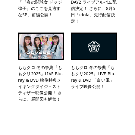
「『炎の闘球女 ドッジ
DAY2 ライブアルバム配
弾子』のここを見逃す
信決定！ さらに、8月5
なSP」前編公開！
日「idola」先行配信決
定！
ももクロ 冬の祭典『も
ももクロ 冬の祭典『も
もクリ2025』LIVE Blu-
もクリ2025』LIVE Blu-
ray & DVD 映像特典メ
ray & DVD 「白い風」
イキングダイジェスト
ライブ映像公開！
ティザー映像公開！ さ
らに、展開図も解禁！