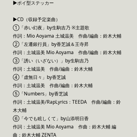
▶︎ポイ型ステッカー
▶CD（収録予定楽曲）
①「赤い幻夜」by⽣駒吉乃 ※主題歌
作詞：Mio Aoyama ⼟城温美 作曲/編曲：鈴⽊⼤輔
②「左遷銀⾏員」by⾹芝誠＆王寺昇
作詞：⼟城温美 Mio Aoyama 作曲/編曲：鈴⽊⼤輔
③「誘い（いざない）」by⽣駒吉乃
作詞：⼟城温美 作曲/編曲：鈴⽊⼤輔
④「虚無⽇々」by⾹芝誠
作詞：⼟城温美 作曲/編曲：鈴⽊⼤輔
⑤「Numbers」by⾹芝誠
作詞：⼟城温美/RapLyrics：TEEDA 作曲/編曲：鈴
⽊⼤輔
⑥「今でも眩しくて」by⼭添明⽇⾹
作詞：⼟城温美 Mio Aoyama 作曲：鈴⽊⼤輔 編
曲：鈴⽊⼤輔 ZENTA