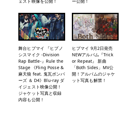
ェスト映像を公開！
ー公開！
舞台ヒプマイ 『ヒプノ
ヒプマイ 9月2日発売
シスマイク -Division
NEWアルバム『Trick
Rap Battle-』Rule the
or Repeat』 新曲
Stage 《Fling Posse &
「Both Sides」MV公
麻天狼 feat. 鬼瓦ボンバ
開！アルバムのジャケ
ーズ ＆ D4》Blu-ray ダ
ット写真も解禁！
イジェスト映像公開！
ジャケット写真と収録
内容も公開！