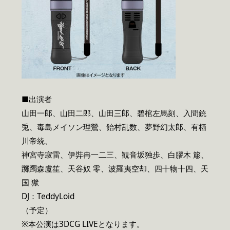
■出演者
山田一郎、山田二郎、山田三郎、碧棺左馬刻、入間銃
兎、毒島メイソン理鶯、飴村乱数、夢野幻太郎、有栖
川帝統、
神宮寺寂雷、伊弉冉一二三、観音坂独歩、白膠木 簓、
躑躅森盧笙、天谷奴 零、波羅夷空却、四十物十四、天
国 獄
DJ：TeddyLoid
（予定）
※本公演は3DCG LIVEとなります。