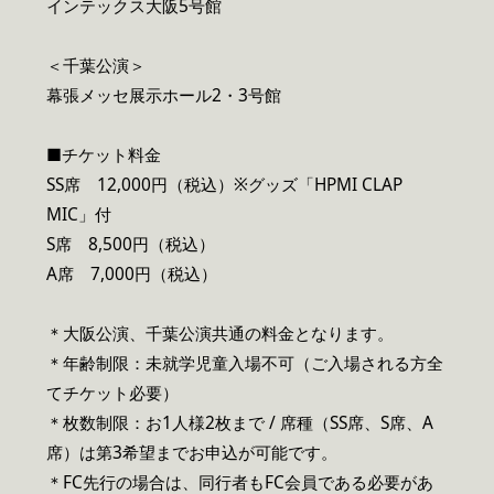
インテックス大阪5号館
＜千葉公演＞
幕張メッセ展示ホール2・3号館
■チケット料金
SS席 12,000円（税込）※グッズ「HPMI CLAP
MIC」付
S席 8,500円（税込）
A席 7,000円（税込）
＊大阪公演、千葉公演共通の料金となります。
＊年齢制限：未就学児童入場不可（ご入場される方全
てチケット必要）
＊枚数制限：お1人様2枚まで / 席種（SS席、S席、A
席）は第3希望までお申込が可能です。
＊FC先行の場合は、同行者もFC会員である必要があ