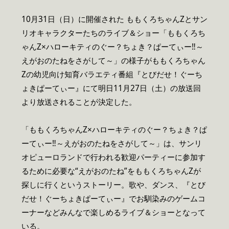
10月31日（日）に開催された ももくろちゃんZとサン
リオキャラクターたちのライブ＆ショー「ももくろち
ゃんZ×ハローキティのぐー？ちょき？ぱーてぃー‼～
えがおのたねをさがして～」の様子がももくろちゃん
Zの幼児向け知育バラエティ番組『とびだせ！ぐーち
ょきぱーてぃー』にて明日11月27日（土）の放送回
より放送されることが決定した。
「ももくろちゃんZ×ハローキティのぐー？ちょき？ぱ
ーてぃー‼～えがおのたねをさがして～」は、サンリ
オピューロランドで行われる歓迎パーティーに参加す
るために必要な“えがおのたね”をももくろちゃんZが
探しに行くというストーリー。歌や、ダンス、『とび
だせ！ぐーちょきぱーてぃー』でお馴染みのゲームコ
ーナーなどみんなで楽しめるライブ＆ショーとなって
いる。