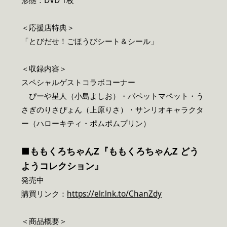
形態：DVD 1枚
＜応援店特典＞
「とびだせ！ごほうびシート＆シール」
＜収録内容＞
スペシャルゲストコラボコーナー
ぴーや星人（小島よしお）・パペットマペット・う
さぎのりさぴょん（上原りさ）・サンリオキャラクタ
ー（ハローキティ・ポムポムプリン）
■ももくろちゃんZ『ももくろちゃんZ どう
ようコレクション』
発売中
購買リンク：
https://elr.lnk.to/ChanZdy
＜商品概要＞