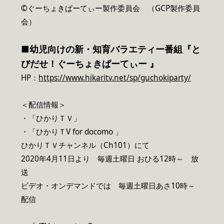
©️ぐーちょきぱーてぃー製作委員会 （GCP製作委員
会）
■
幼児向けの新・知育バラエティー番組
『と
びだせ！ぐーちょきぱーてぃー 』
HP：
https://www.hikaritv.net/sp/guchokiparty/
＜配信情報＞
・「ひかりＴＶ」
・「ひかりＴV for docomo 」
ひかりＴＶチャンネル（Ch101）にて
2020年4月11日より 毎週土曜日 おひる12時～ 放
送
ビデオ・オンデマンドでは 毎週土曜日あさ10時～
配信