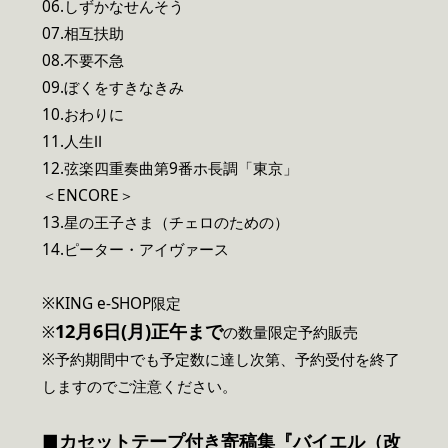
06.しずかなせんそう
07.相互扶助
08.不要不急
09.ぼくをすきなきみ
10.おわりに
11.人生Ⅱ
12.弦楽四重奏曲第9番ホ長調「東京」
＜ENCORE＞
13.星の王子さま（チェロのための）
14.ピーター・アイヴァース
※KING e-SHOP限定
12月6日(月)正午まで
※
の数量限定予約販売
※予約期間中でも予定数に達し次第、予約受付を終了
しますのでご注意ください。
■カセットテープ付き寄稿集『バイエル（改