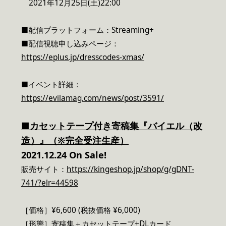
2021年12月25日(土)22:00
■配信プラットフォーム：Streaming+
■配信視聴申し込みページ：
https://eplus.jp/dresscodes-xmas/
■イベント詳細：
https://evilamag.com/news/post/3591/
■カセットテープ付き寄稿集『バイエル（改
造）』（※
完全受注生産）
2021.12.24 On Sale!
販売サイト：
https://kingeshop.jp/shop/g/gDNT-
741/?elr=44598
［価格］¥6,600 (税抜価格 ¥6,000)
［形態］寄稿集＋カセットテープ+DLカード