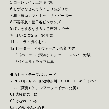
5.ローレライ：三角 みづ紀
6.しずかなせんそう：しりあがり寿
7.相互扶助：マヒトゥ・ザ・ピーポー
8.不要不急：世田谷ピンポンズ
9.ぼくをすきなきみ：意志強 ナツ子
10.よいこになる：安田 寛
11.スコラ：初谷 むい
12.ピーター・アイヴァース：奈良 美智
・「《バイエル（変奏）》」ツアーメンバー対談
・『バイエル』ライブ写真
●カセットテープ/DLカード
＜2021年6月29日(火)神奈川・CLUB CITTA’「《バイ
エル（変奏）》」ツアーファイナル公演＞
01.大疫病の年に
02.はなれている
03.ちがいをみとめる