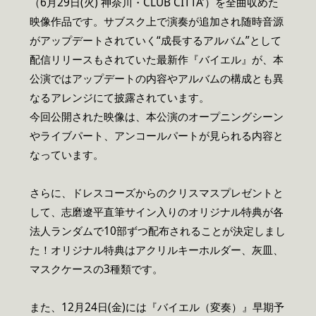
（6月29日(火) 神奈川・CLUB CITTA’）を全曲収めた
映像作品です。サブスク上で演奏が追加され随時音源
がアップデートされていく“成長するアルバム”として
配信リリースもされていた最新作『バイエル』が、本
公演ではアップデートの内容やアルバムの構成とも異
なるアレンジにて披露されています。
今回公開された映像は、本公演のオープニングシーン
やライブパート、アンコールパートが見られる内容と
なっています。
さらに、ドレスコーズからのクリスマスプレゼントと
して、志磨遼平直筆サイン入りのオリジナル特典が各
法人ランダムで10部ずつ配布されることが決定しまし
た！オリジナル特典はアクリルキーホルダー、灰皿、
マスクケースの3種類です。
また、12月24日(金)には『バイエル（変奏）』早期予