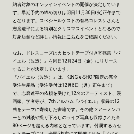
約者対象のオンラインイベントの開催が決定していま
す。早期予約の締め切りは明日11月30日(火)正午まで
となります。スペシャルゲストの有島コレスケさんと
志磨遼平による特別なクリスマスイベントとなるので
対象店舗など詳しい情報は
こちら
をご確認ください。
なお、ドレスコーズはカセットテープ付き寄稿集『バ
イエル（改造）』を同日12月24日（金）にリリース
することが決定しています。
『バイエル（改造）』は、KING e-SHOP限定の完全
受注生産品（受注受付は12月6日（月）正午まで）
で、志磨遼平の依頼を受けた12名のアーティスト、漫
画家、学者等が、7thアルバム『バイエル』収録の12
曲をテーマに寄稿した書籍です。その他ツアーメンバ
ーとの対談や撮り下ろしのライブ写真も収録された全
80ページを超える内容となっています。付属するカセ
ットテープには、全国6都市にて開催された「《バイ