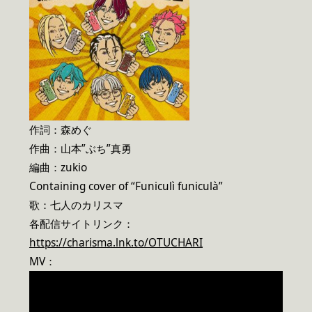
作詞：森めぐ
作曲：山本”ぶち”真勇
編曲：zukio
Containing cover of “Funiculì funiculà”
歌：七人のカリスマ
各配信サイトリンク：
https://charisma.lnk.to/OTUCHARI
MV：