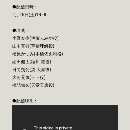
●配信日時：
2月26日(土)19:00
●出演：
小野友樹(伊藤ふみや役)
山中真尋(草薙理解役)
福原かつみ(本橋依央利役)
細田健太(猿川 慧役)
日向朔公(湊 大瀬役)
大河元気(テラ役)
橋詰知久(天堂天彦役)
●配信URL：