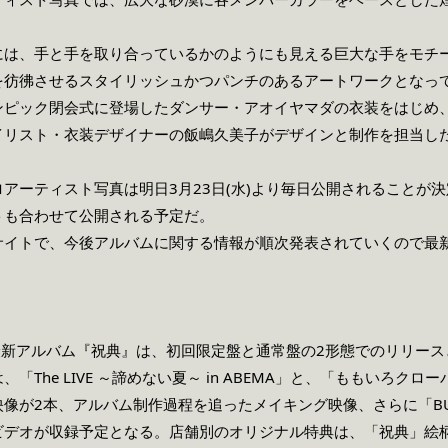
には、手と手を取り合っているかのようにも見える巨大な手をモチ
を彷彿させるスタイリッシュかつパンチのあるアートワークとなっ
ンピック閉会式に登場したダンサー・アオイヤマダの衣装をはじめ
イリスト・衣装デザイナーの飯嶋久美子がデザインと制作を担当し
アーティスト写真は明日3月23日(水)より毎日公開されることが
トも合わせて公開される予定だ。
サイトで、今後アルバムに関する情報が順次発表されていくので最
最新アルバム『祝典』は、初回限定盤と通常盤の2形態でのリリー
「The LIVE ～諦めない夏～ in ABEMA」と、「ももいろクロ
2本、アルバム制作過程を追ったメイキング映像、さらに「BUTTOBI!」
ビデオが収録予定となる。店舗別のオリジナル特典は、「祝典」絵