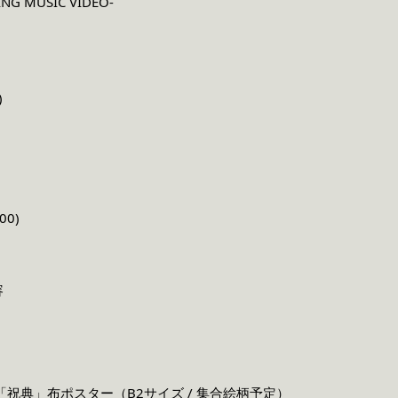
NG MUSIC VIDEO-
)
00)
容
・・・「祝典」布ポスター（B2サイズ / 集合絵柄予定）