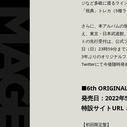
ジなど多岐に渡るライ
「祝典」トレカ（5種
さらに、本アルバムの
え、東京・日本武道館
トの先行受付は、公式ファ
日（日）23時59分ま
3年ぶりのオリジナル
Twitterにて今後随
■6th ORIGI
発売日：2022年
特設サイトURL
【初回限定盤】