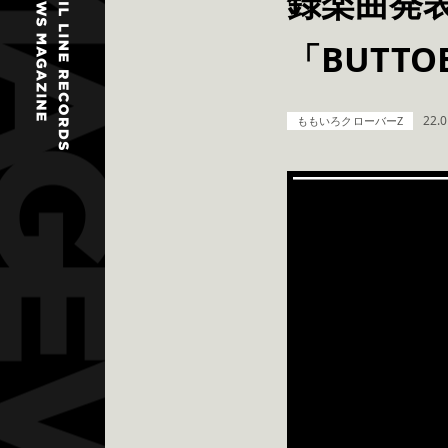
録楽曲発表
「BUTTO
22.0
ももいろクローバーZ