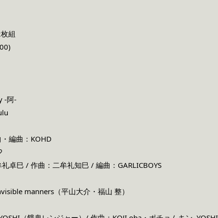
2枚組
00)
y -阿-
lu
・編曲：KOHD
♡
 / 作曲：二牟礼知巳 / 編曲：GARLICBOYS
sible manners（平山大介・福山 整）
SHI（餓鬼レンジャー）/ 作曲：KOJI oba・ポチョムキン, YOSHI