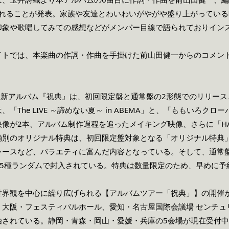
収録されることが発表。家族や友達とわいわいがやがや盛り上がってい
印象や歌唱してみての感想などがメンバー目線で語られておりイン
イトでは、本楽曲の作詞・作曲を手掛けた前山田健一からのコメン
最新アルバム『祝典』は、初回限定盤と通常盤の2形態でのリリー
「The LIVE ～諦めない夏～ in ABEMA」と、「ももいろクロ
像が2本、アルバム制作過程を追ったメイキング映像、さらに「H
舗別のオリジナル特典は、初回限定盤対象となる「オリジナル特典
レースなど、バラエティに富んだ内容となっている。そして、通常
に5種ランダムで封入されている。特典は数量限定のため、早めに予
世界観を中心に繰り広げられる【アルバムツアー「祝典」】の開催が
、大阪・フェスティバルホール、愛知・名古屋国際会議場 センチュ
始されている。静岡・青森・岡山・愛媛・兵庫の5会場が現在受付