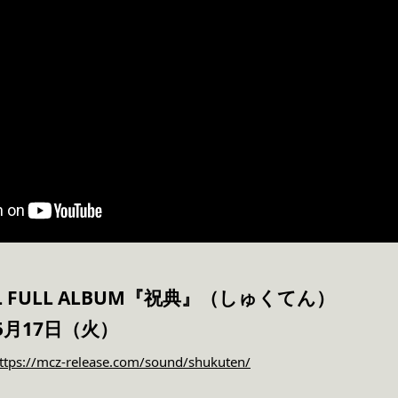
NAL FULL ALBUM『祝典』（しゅくてん）
5月17日（火）
ttps://mcz-release.com/sound/shukuten/