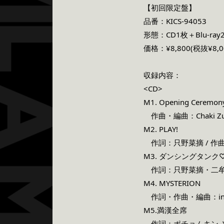
【初回限定盤】
品番：KICS-94053
形態：CD1枚＋Blu-ray
価格：¥8,800(税抜¥8,0
収録内容：
<CD>
M1. Opening Ceremon
作曲・編曲：Chaki Zu
M2. PLAY!
作詞：只野菜摘 / 作曲
M3. ダンシングタンク
作詞：只野菜摘・二牟礼卓巳
M4. MYSTERION
作詞・作曲・編曲：invi
M5.満漢全席
作詞：ポチョムキン, YO