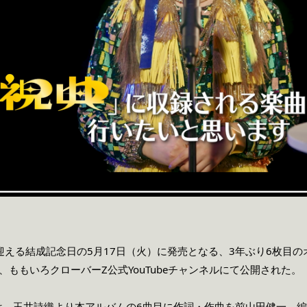
迎える結成記念日の5月17日（火）に発売となる、3年ぶり6枚目
、ももいろクローバーZ公式YouTubeチャンネルにて公開された。
は、玉井詩織より本アルバムの6曲目に作詞・作曲を前山田健一、