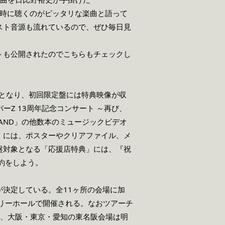
る時に聴くのがピッタリな楽曲と語って
スト音源も流れているので、ぜひ毎日見
トも公開されたのでこちらもチェックし
スとなり、初回限定盤には特典映像が収
ーバーZ 13周年記念コンサート ～再び、
AND」の他数本のミュージックビデオ
」には、ポスターやクリアファイル、メ
盤対象となる「応援店特典」には、『祝
約をしよう。
決定している。全11ヶ所の会場に加
リーホールで開催される。なおツアーチ
中、大阪・東京・愛知の東名阪会場は明