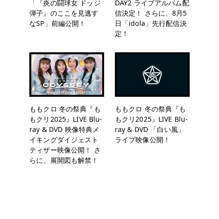
「『炎の闘球女 ドッジ
DAY2 ライブアルバム配
弾子』のここを見逃す
信決定！ さらに、8月5
なSP」前編公開！
日「idola」先行配信決
定！
ももクロ 冬の祭典『も
ももクロ 冬の祭典『も
もクリ2025』LIVE Blu-
もクリ2025』LIVE Blu-
ray & DVD 映像特典メ
ray & DVD 「白い風」
イキングダイジェスト
ライブ映像公開！
ティザー映像公開！ さ
らに、展開図も解禁！