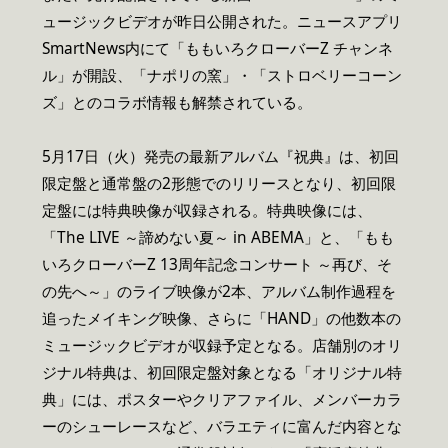
ュージックビデオが昨日公開された。ニュースアプリ
SmartNews内にて「ももいろクローバーZ チャンネ
ル」が開設、「ナポリの窯」・「ストロベリーコーン
ズ」とのコラボ情報も解禁されている。
5月17日（火）発売の最新アルバム『祝典』は、初回
限定盤と通常盤の2形態でのリリースとなり、初回限
定盤には特典映像が収録される。特典映像には、
「The LIVE ～諦めない夏～ in ABEMA」と、「もも
いろクローバーZ 13周年記念コンサート ～再び、そ
の先へ～」のライブ映像が2本、アルバム制作過程を
追ったメイキング映像、さらに「HAND」の他数本の
ミュージックビデオが収録予定となる。店舗別のオリ
ジナル特典は、初回限定盤対象となる「オリジナル特
典」には、ポスターやクリアファイル、メンバーカラ
ーのシューレースなど、バラエティに富んだ内容とな