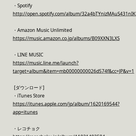
・Spotify
http://open.spotify.com/album/32a4bTYnizMAuS431nI
・Amazon Music Unlimited
https://music.amazon.co.jp/albums/B09XXN3LXS
・LINE MUSIC
https://music.line.me/launch?
target=album&item=mb00000000026d574f&cc=JP&v=1
[ダウンロード]
・iTunes Store
https://itunes.apple.com/jp/album/1620169544?
app=itunes
・レコチョク