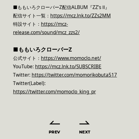
■ももいろクローバーZ配信ALBUM『ZZ’s Ⅱ』
配信サイト一覧：
https://mcz.lnk.to/ZZs2MM
特設サイト：
https://mcz-
release.com/sound/mcz_zzs2/
■
ももいろクローバーZ
公式サイト：
https://www.momoclo.net/
YouTube:
https://mcz.lnk.to/SUBSCRIBE
Twitter:
https://twitter.com/momorikobuta517
Twitter(Label):
https://twitter.com/momoclo_king_pr
PREV
NEXT