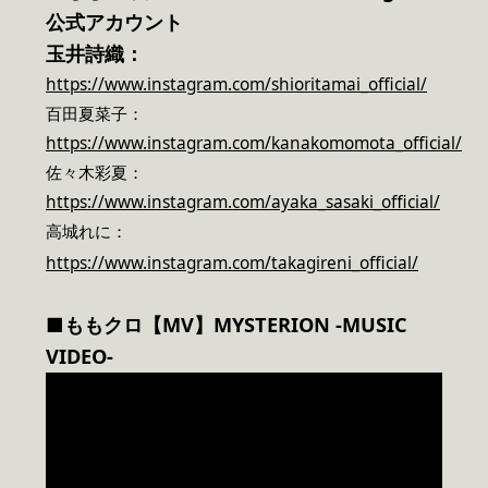
公式アカウント
玉井詩織：
https://www.instagram.com/shioritamai_official/
百田夏菜子：
https://www.instagram.com/kanakomomota_official/
佐々木彩夏：
https://www.instagram.com/ayaka_sasaki_official/
高城れに：
https://www.instagram.com/takagireni_official/
■ももクロ【MV】MYSTERION -MUSIC
VIDEO-