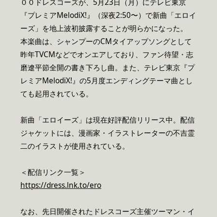
００ドレスコーズが、5月23日（月）にテレビ東京
『プレミアMelodiX!』（深夜2:50〜）で新曲「エロイ
ーズ」を地上波初披露することが明らかになった。
本楽曲は、シャンプーのCMタイアップソングとして
昨年TVCMなどでオンエアしており、ファン待望・志
磨遼平節全開の書き下ろし曲。また、テレビ東京『プ
レミアMelodiX!』の5月度エンディングテーマ曲とし
ても起用されている。
新曲「エロイーズ」は現在好評配信リリース中。配信
ジャケットには、漫画家・イラストレーターの不吉霊
二のイラストが使用されている。
＜配信リンク一覧＞
https://dress.lnk.to/ero
なお、先日開催されたドレスコーズ主催ツーマン・イ