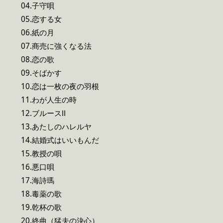
04.子守唄
05.恋する女
06.紙の月
07.商売に強くなる法
08.恋の歌
09.そばかす
10.恋は一枚の夜の羽根
11.わが人生の時
12.ブルースⅡ
13.あたしのハレルヤ
14.結婚式はいいもんだ
15.教授の唄
16.悪口唄
17.海詩瑪
18.毒薬の歌
19.乾杯の歌
20.終曲（猛夫の決心）