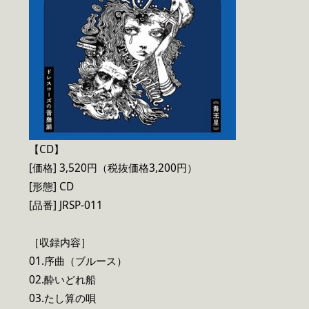
【CD】
[価格] 3,520円（税抜価格3,200円）
[形態] CD
[品番] JRSP-011
［収録内容］
01.序曲（ブルース）
02.酔いどれ船
03.たし算の唄