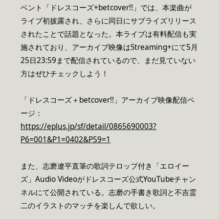
ベント「ドレスコーズ+betcover!!」では、本楽曲が
ライブ初披露され、さらに同日にサプライズリリース
されたことで話題となった。本ライブは有料配信も実
施されており、アーカイブ映像はStreaming+にて5月
25日23:59まで配信されているので、まだ見ていない
方はぜひチェックしよう！
「ドレスコーズ＋betcover!!」アーカイブ映像配信ペ
ージ：
https://eplus.jp/sf/detail/0865690003?
P6=001&P1=0402&P59=1
また、志磨遼平直筆の歌詞テロップ付き「エロイー
ズ」Audio Videoがドレスコーズ公式YouTubeチャン
ネルにて公開されている。志磨の手書き歌詞と不吉霊
二のイラストのマッチを楽しんで欲しい。