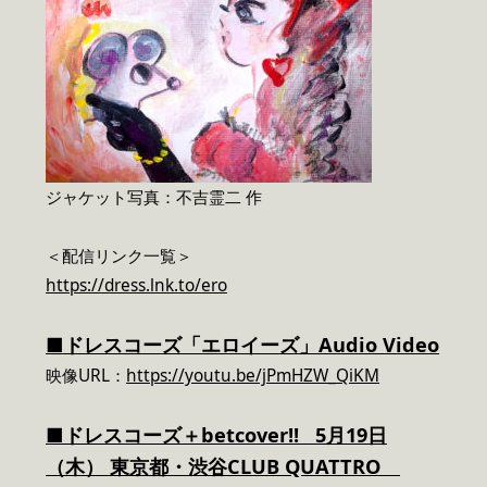
ジャケット写真：不吉霊二 作
＜配信リンク一覧＞
https://dress.lnk.to/ero
■ドレスコーズ「エロイーズ」Audio Video
映像URL：
https://youtu.be/jPmHZW_QiKM
■ドレスコーズ＋betcover!!
5
月19日
（木） 東京都・渋谷CLUB QUATTRO