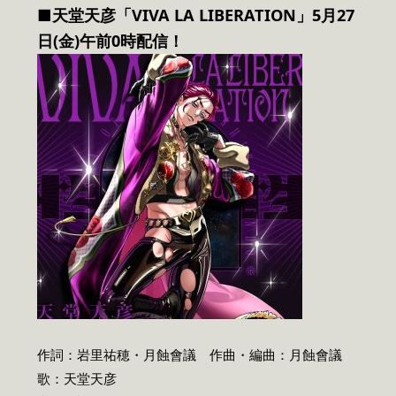
■天堂天彦「VIVA LA LIBERATION」5月27
日(金)午前0時配信！
作詞：岩里祐穂・月蝕會議 作曲・編曲：月蝕會議
歌：天堂天彦