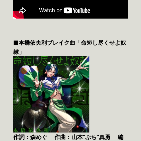
■本橋依央利ブレイク曲「命短し尽くせよ奴
隷」
作詞：森めぐ 作曲：山本”ぶち”真勇 編