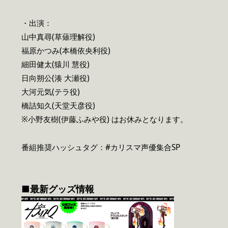
・出演：
山中真尋(草薙理解役)
福原かつみ(本橋依央利役)
細田健太(猿川 慧役)
日向朔公(湊 大瀬役)
大河元気(テラ役)
橋詰知久(天堂天彦役)
※小野友樹(伊藤ふみや役) はお休みとなります。
番組推奨ハッシュタグ：#カリスマ声優集合SP
■最新グッズ情報