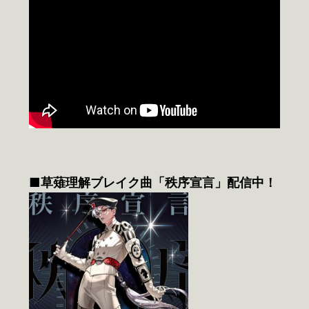
■草薙理解ブレイク曲「秩序宣言」配信中！