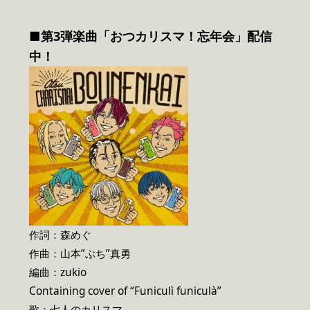
■第3弾楽曲「おつカリスマ！忘年会」配信
中！
作詞：森めぐ
作曲：山本”ぶち”真勇
編曲：zukio
Containing cover of “Funiculì funiculà”
歌：七人のカリスマ