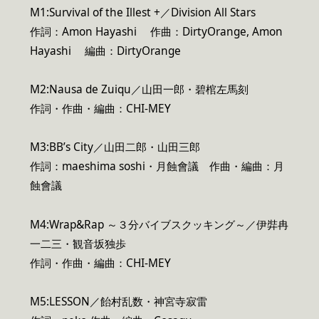
M1:Survival of the Illest +／Division All Stars
作詞：Amon Hayashi 作曲：DirtyOrange, Amon
Hayashi 編曲：DirtyOrange
M2:Nausa de Zuiqu／山田一郎・碧棺左馬刻
作詞・作曲・編曲：CHI-MEY
M3:BB’s City／山田二郎・山田三郎
作詞：maeshima soshi・月蝕會議 作曲・編曲：月
蝕會議
M4:Wrap&Rap ～３分バイブスクッキング～／伊弉冉
一二三・観音坂独歩
作詞・作曲・編曲：CHI-MEY
M5:LESSON／飴村乱数・神宮寺寂雷