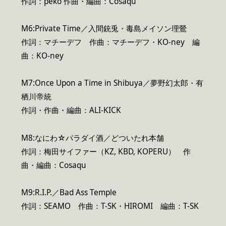
作詞：peko 作曲・編曲：Cosaqu
M6:Private Time／入間銃兎・毒島メイソン理鶯
作詞：マチーデフ 作曲：マチーデフ・KO-ney 編
曲：KO-ney
M7:Once Upon a Time in Shibuya／夢野幻太郎・有
栖川帝統
作詞・作曲・編曲：ALI-KICK
M8:なにわ☆パラダイ酒／どついたれ本舗
作詞：梅田サイファー（KZ, KBD, KOPERU） 作
曲・編曲：Cosaqu
M9:R.I.P.／Bad Ass Temple
作詞：SEAMO 作曲：T-SK・HIROMI 編曲：T-SK