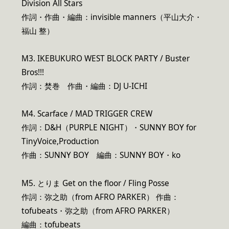
Division All Stars
作詞・作曲・編曲：invisible manners（平山大介・
福山 整）
M3. IKEBUKURO WEST BLOCK PARTY / Buster
Bros!!!
作詞：焚巻 作曲・編曲：DJ U-ICHI
M4. Scarface / MAD TRIGGER CREW
作詞：D&H（PURPLE NIGHT）・SUNNY BOY for
TinyVoice,Production
作曲：SUNNY BOY 編曲：SUNNY BOY・ko
M5. とりま Get on the floor / Fling Posse
作詞：弥之助（from AFRO PARKER） 作曲：
tofubeats・弥之助（from AFRO PARKER）
編曲：tofubeats