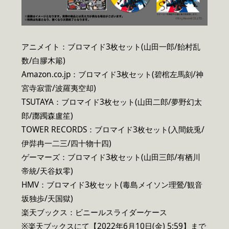
アニメイト：ブロマイド3枚セット(山田一郎/飴村乱
数/白膠木簓)
Amazon.co.jp：ブロマイド3枚セット(碧棺左馬刻/神
宮寺寂雷/波羅夷空却)
TSUTAYA：ブロマイド3枚セット(山田二郎/夢野幻太
郎/躑躅森盧笙)
TOWER RECORDS：ブロマイド3枚セット(入間銃兎/
伊弉冉一二三/四十物十四)
ゲーマーズ：ブロマイド3枚セット(山田三郎/有栖川
帝統/天谷奴零)
HMV：ブロマイド3枚セット(毒島メイソン理鶯/観音
坂独歩/天国獄)
楽天ブックス：ビニールスライダーケース
※楽天ブックスにて【2022年6月10日(金) 5:59】まで