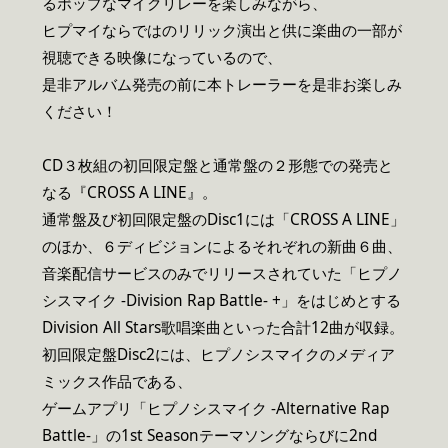
るポップなマイクリレーを楽しみながら、
ヒプマイならではのリリック演出と供に楽曲の一部が
視聴できる映像になっているので、
是非アルバム発売の前に本トレーラーを是非お楽しみ
ください！
CD３枚組の初回限定盤と通常盤の２形態での発売と
なる『CROSS A LINE』。
通常盤及び初回限定盤のDisc1には「CROSS A LINE」
のほか、６ディビジョンによるそれぞれの新曲６曲、
音楽配信サービスのみでリリースされていた「ヒプノ
シスマイク -Division Rap Battle- +」をはじめとする
Division All Stars歌唱楽曲といった合計12曲が収録。
初回限定盤Disc2には、ヒプノシスマイクのメディア
ミックス作品である、
ゲームアプリ「ヒプノシスマイク -Alternative Rap
Battle-」の1st Seasonテーマソングならびに2nd