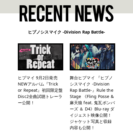
ヒプノシスマイク -Division Rap Battle-
ヒプマイ 9月2日発売
舞台ヒプマイ 『ヒプノ
NEWアルバム『Trick
シスマイク -Division
or Repeat』初回限定盤
Rap Battle-』Rule the
Disc2全曲試聴トレーラ
Stage 《Fling Posse &
ー公開！
麻天狼 feat. 鬼瓦ボンバ
ーズ ＆ D4》Blu-ray ダ
イジェスト映像公開！
ジャケット写真と収録
内容も公開！