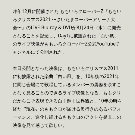
昨年12月に開催された ももいろクローバーZ『ももい
ろクリスマス2021 〜さいたまスーパーアリーナ大
会〜』のLIVE Blu-ray & DVDが8月24日（水）に発売
となることを記念し、Day1に披露された「白い風」
のライブ映像がももいろクローバーZ公式YouTubeチ
ャンネルにて公開された。
本日公開となった映像は、ももいろクリスマス2011
に初披露された楽曲「白い風」を、10年後の2021年
に同じ会場にて歌唱しているメンバーの勇姿を余すこ
となく見ることのできるライブ映像となる。ももクリ
だからこそ表現できる白く輝く世界観と、10年の時を
経た〝現在〟のももクロが届ける奥行きのあるパフォ
ーマンス。進化し続けるももクロのアクトを是非この
映像を見て感じて欲しい。