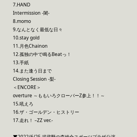
7.HAND
Intermission -闍-
8.momo
9.なんとなく最低な日々
10.stay gold
11.月色Chainon
12.孤独の中で鳴るBeatっ！
13.手紙
14.また逢う日まで
Closing Session -梨-
＜ENCORE＞
overture ～ももいろクローバーZ参上！！～
15.吼えろ
16.ザ・ゴールデン・ヒストリー
17.走れ！ –ZZ ver.-
▼2022/6/25 武蔵野の森総合スポーツプラザ公演