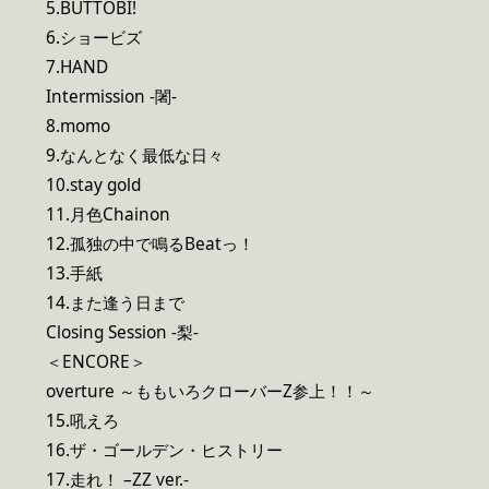
5.BUTTOBI!
6.ショービズ
7.HAND
Intermission -闍-
8.momo
9.なんとなく最低な日々
10.stay gold
11.月色Chainon
12.孤独の中で鳴るBeatっ！
13.手紙
14.また逢う日まで
Closing Session -梨-
＜ENCORE＞
overture ～ももいろクローバーZ参上！！～
15.吼えろ
16.ザ・ゴールデン・ヒストリー
17.走れ！ –ZZ ver.-