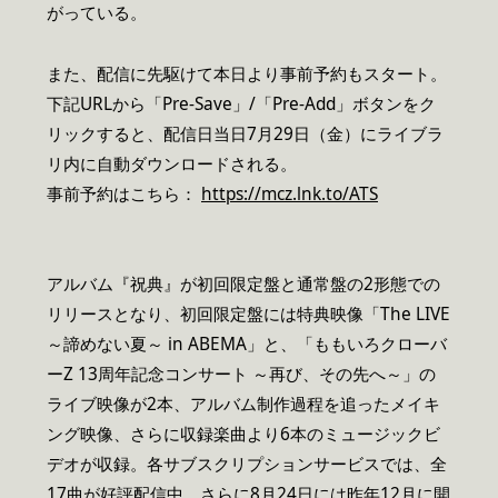
がっている。
また、配信に先駆けて本日より事前予約もスタート。
下記URLから「Pre-Save」/「Pre-Add」ボタンをク
リックすると、配信日当日7月29日（金）にライブラ
リ内に自動ダウンロードされる。
事前予約はこちら：
https://mcz.lnk.to/ATS
アルバム『祝典』が初回限定盤と通常盤の2形態での
リリースとなり、初回限定盤には特典映像「The LIVE
～諦めない夏～ in ABEMA」と、「ももいろクローバ
ーZ 13周年記念コンサート ～再び、その先へ～」の
ライブ映像が2本、アルバム制作過程を追ったメイキ
ング映像、さらに収録楽曲より6本のミュージックビ
デオが収録。各サブスクリプションサービスでは、全
17曲が好評配信中。さらに8月24日には昨年12月に開