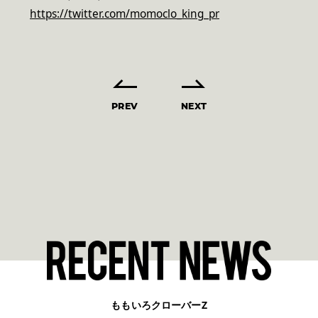
https://twitter.com/momoclo_king_pr
PREV
NEXT
ももいろクローバーZ