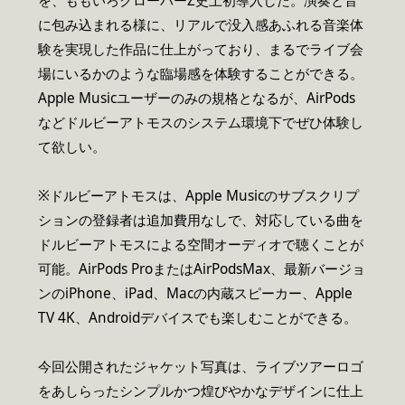
を、ももいろクローバーZ史上初導入した。演奏と音
に包み込まれる様に、リアルで没入感あふれる音楽体
験を実現した作品に仕上がっており、まるでライブ会
場にいるかのような臨場感を体験することができる。
Apple Musicユーザーのみの規格となるが、AirPods
などドルビーアトモスのシステム環境下でぜひ体験し
て欲しい。
※ドルビーアトモスは、Apple Musicのサブスクリプ
ションの登録者は追加費用なしで、対応している曲を
ドルビーアトモスによる空間オーディオで聴くことが
可能。AirPods ProまたはAirPodsMax、最新バージョ
ンのiPhone、iPad、Macの内蔵スピーカー、Apple
TV 4K、Androidデバイスでも楽しむことができる。
今回公開されたジャケット写真は、ライブツアーロゴ
をあしらったシンプルかつ煌びやかなデザインに仕上