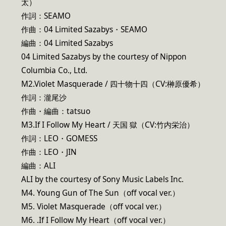
太）
作詞：SEAMO
作曲：04 Limited Sazabys・SEAMO
編曲：04 Limited Sazabys
04 Limited Sazabys by the courtesy of Nippon
Columbia Co., Ltd.
M2.Violet Masquerade / 四十物十四（CV:榊原優希）
作詞：瀧尾沙
作曲・編曲：tatsuo
M3.If I Follow My Heart / 天国 獄（CV:竹内栄治）
作詞：LEO・GOMESS
作曲：LEO・JIN
編曲：ALI
ALI by the courtesy of Sony Music Labels Inc.
M4. Young Gun of The Sun（off vocal ver.）
M5. Violet Masquerade（off vocal ver.）
M6. .If I Follow My Heart（off vocal ver.）