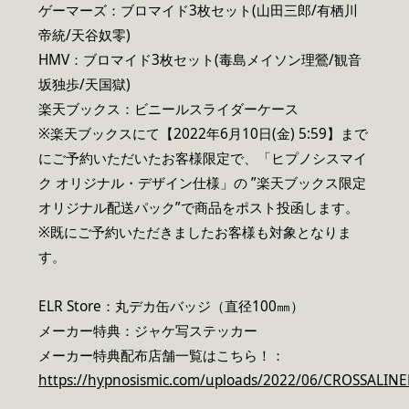
ゲーマーズ：ブロマイド3枚セット(山田三郎/有栖川
帝統/天谷奴零)
HMV：ブロマイド3枚セット(毒島メイソン理鶯/観音
坂独歩/天国獄)
楽天ブックス：ビニールスライダーケース
※楽天ブックスにて【2022年6月10日(金) 5:59】まで
にご予約いただいたお客様限定で、「ヒプノシスマイ
ク オリジナル・デザイン仕様」の ”楽天ブックス限定
オリジナル配送パック”で商品をポスト投函します。
※既にご予約いただきましたお客様も対象となりま
す。
ELR Store：丸デカ缶バッジ（直径100㎜）
メーカー特典：ジャケ写ステッカー
メーカー特典配布店舗一覧はこちら！：
https://hypnosismic.com/uploads/2022/06/CROSSALINE