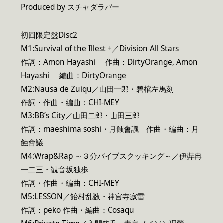
Produced by スチャダラパー
初回限定盤Disc2
M1:Survival of the Illest +／Division All Stars
作詞：Amon Hayashi 作曲：DirtyOrange, Amon
Hayashi 編曲：DirtyOrange
M2:Nausa de Zuiqu／山田一郎・碧棺左馬刻
作詞・作曲・編曲：CHI-MEY
M3:BB’s City／山田二郎・山田三郎
作詞：maeshima soshi・月蝕會議 作曲・編曲：月
蝕會議
M4:Wrap&Rap ～３分バイブスクッキング～／伊弉冉
一二三・観音坂独歩
作詞・作曲・編曲：CHI-MEY
M5:LESSON／飴村乱数・神宮寺寂雷
作詞：peko 作曲・編曲：Cosaqu