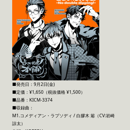
■発売日：9月2日(金)
■定価：¥1,650（税抜価格 ¥1,500）
■品番：KICM-3374
■収録曲：
M1.コメディアン・ラプソディ / 白膠木 簓（CV:岩崎
諒太）