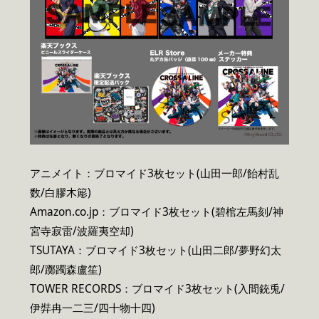
アニメイト：ブロマイド3枚セット(山田一郎/飴村乱
数/白膠木簓)
Amazon.co.jp：ブロマイド3枚セット(碧棺左馬刻/神
宮寺寂雷/波羅夷空却)
TSUTAYA：ブロマイド3枚セット(山田二郎/夢野幻太
郎/躑躅森盧笙)
TOWER RECORDS：ブロマイド3枚セット(入間銃兎/
伊弉冉一二三/四十物十四)