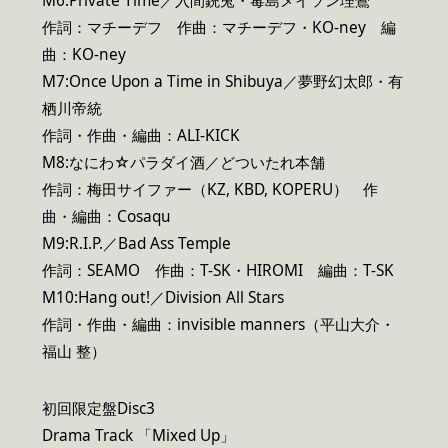
M6:Private Time／入間銃兎・毒島メイソン理鶯
作詞：マチーデフ 作曲：マチーデフ・KO-ney 編
曲：KO-ney
M7:Once Upon a Time in Shibuya／夢野幻太郎・有
栖川帝統
作詞・作曲・編曲：ALI-KICK
M8:なにわ☆パラダイ酒／どついたれ本舗
作詞：梅田サイファー（KZ, KBD, KOPERU） 作
曲・編曲：Cosaqu
M9:R.I.P.／Bad Ass Temple
作詞：SEAMO 作曲：T-SK・HIROMI 編曲：T-SK
M10:Hang out!／Division All Stars
作詞・作曲・編曲：invisible manners（平山大介・
福山 整）
初回限定盤Disc3
Drama Track 「Mixed Up」