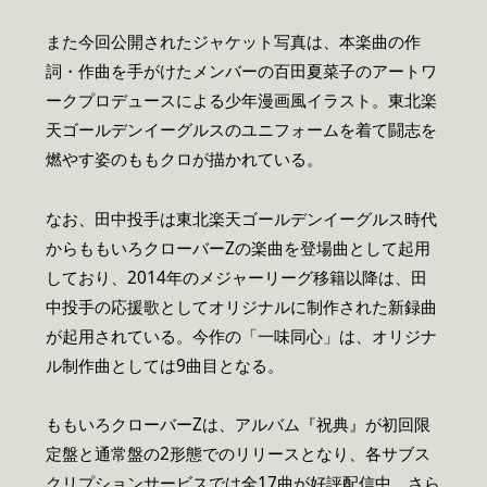
また今回公開されたジャケット写真は、本楽曲の作
詞・作曲を手がけたメンバーの百田夏菜子のアートワ
ークプロデュースによる少年漫画風イラスト。東北楽
天ゴールデンイーグルスのユニフォームを着て闘志を
燃やす姿のももクロが描かれている。
なお、田中投手は東北楽天ゴールデンイーグルス時代
からももいろクローバーZの楽曲を登場曲として起用
しており、2014年のメジャーリーグ移籍以降は、田
中投手の応援歌としてオリジナルに制作された新録曲
が起用されている。今作の「一味同心」は、オリジナ
ル制作曲としては9曲目となる。
ももいろクローバーZは、アルバム『祝典』が初回限
定盤と通常盤の2形態でのリリースとなり、各サブス
クリプションサービスでは全17曲が好評配信中。さら