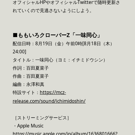
オフィシャルHPやオフィシャルTwitterで随時更新さ
れていくので見逃さないようにしよう。
■ももいろクローバーZ「一味同心」
配信日時：8月19日（金）午前0時[8月18日（木）
24:00]
タイトル：一味同心（ヨミ：イチミドウシン）
作詞：百田夏菜子
作曲：百田夏菜子
編曲：永澤和真
特設サイト：
https://mcz-
release.com/sound/ichimidoshin/
［ストリーミングサービス］
・Apple Music
https://music.apple.com/jp/album/1636801666?