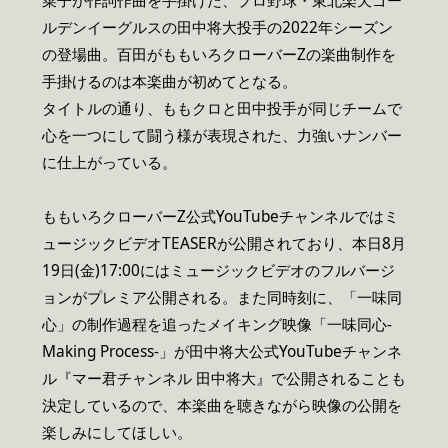
菜子が作詞作曲を手掛けた、プロ野球・東北楽天ゴー
ルデンイーグルスの田中将大投手の2022年シーズン
の登場曲。百田がももいろクローバーZの楽曲制作を
手掛けるのは本楽曲が初めてとなる。
タイトルの通り、ももクロと田中投手が同じチームで
心を一つにして闘う様が表現された、力強いナンバー
に仕上がっている。
ももいろクローバーZ公式YouTubeチャンネルではミ
ュージックビデオTEASERが公開されており、本日8月
19日(金)17:00にはミュージックビデオのフルバージ
ョンがプレミア公開される。また同時刻に、「一味同
心」の制作過程を追ったメイキング映像「一味同心-
Making Process-」が田中将大公式YouTubeチャンネ
ル『マー君チャンネル 田中将大』で公開されることも
決定しているので、本楽曲を聴きながら映像の公開を
楽しみにしてほしい。