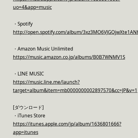
uo=4&app=music
・Spotify
http://open.spotify.com/album/3xz3MO6VJGQjwXte1AN
・Amazon Music Unlimited
https://music.amazon.co.jp/albums/B0B7WNMV1S
・LINE MUSIC
https://music.line.me/launch?
target=album&item=mb0000000002897570&cc=JP&v=1
[ダウンロード]
・iTunes Store
https://itunes.apple.com/jp/album/1636801666?
app=itunes