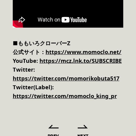
■ももいろクローバーZ
公式サイト：
https://www.momoclo.net/
YouTube:
https://mcz.lnk.to/SUBSCRIBE
Twitter:
https://twitter.com/momorikobuta517
Twitter(Label):
https://twitter.com/momoclo_king_pr
PREV
NEXT