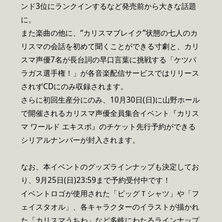
ンド3位にランクインするなど発売前から大きな話題
に。
また楽曲の他に、“カリスマブレイク”状態の七人のカ
リスマの会話を初めて聞くことができる寸劇と、カリ
スマ声優7名が長台詞の早口言葉に挑戦する「ケツパ
ラガス選手権！」が各音楽配信サービスではリリース
されずCDにのみ収録されます。
さらに初回生産分にのみ、10月30日(日)に山野ホール
で開催されるカリスマ声優全員集合イベント『カリス
マ ワールド エキスポ』のチケット先行予約ができる
シリアルナンバーが封入されます。
なお、本イベントのグッズラインナップも決定してお
り、9月25日(日)23:59まで予約受付中です！
イベントロゴが使用された「ビッグＴシャツ」や「フ
ェイスタオル」、各キャラクターのイラストが描かれ
た「カリスマうちわ」など多岐にわたるラインナップ