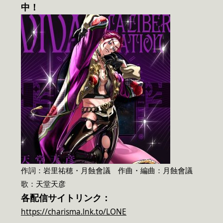
中！
作詞：岩里祐穂・月蝕會議 作曲・編曲：月蝕會議
歌：天堂天彦
各配信サイトリンク：
https://charisma.lnk.to/LONE