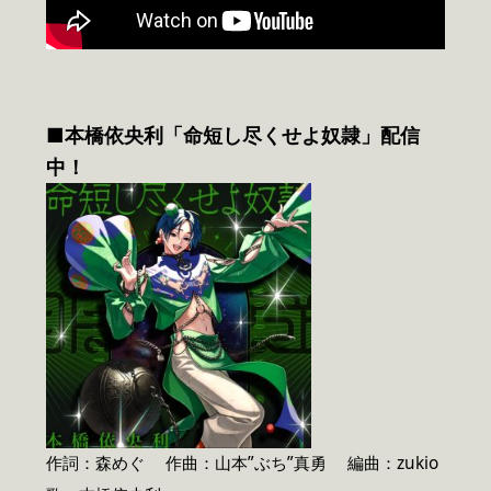
■本橋依央利「命短し尽くせよ奴隷」配信
中！
作詞：森めぐ 作曲：山本”ぶち”真勇 編曲：zukio