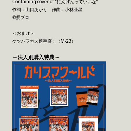
Containing cover of “にんげんっていいな”
作詞：山口あかり 作曲：小林亜星
©愛プロ
＜おまけ＞
ケツパラガス選手権！（M-23）
～法人別購入特典～