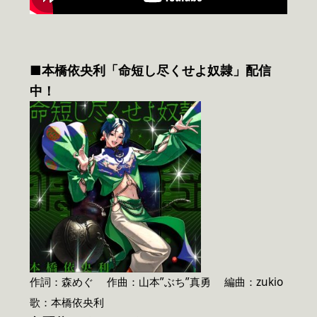
■本橋依央利「命短し尽くせよ奴隷」配信
中！
作詞：森めぐ 作曲：山本”ぶち”真勇 編曲：zukio
歌：本橋依央利