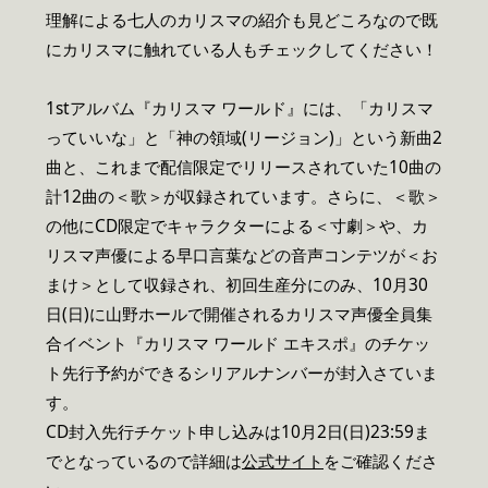
理解による七人のカリスマの紹介も見どころなので既
にカリスマに触れている人もチェックしてください！
1stアルバム『カリスマ ワールド』には、「カリスマ
っていいな」と「神の領域(リージョン)」という新曲2
曲と、これまで配信限定でリリースされていた10曲の
計12曲の＜歌＞が収録されています。さらに、＜歌＞
の他にCD限定でキャラクターによる＜寸劇＞や、カ
リスマ声優による早口言葉などの音声コンテツが＜お
まけ＞として収録され、初回生産分にのみ、10月30
日(日)に山野ホールで開催されるカリスマ声優全員集
合イベント『カリスマ ワールド エキスポ』のチケッ
ト先行予約ができるシリアルナンバーが封入さていま
す。
CD封入先行チケット申し込みは10月2日(日)23:59ま
でとなっているので詳細は
公式サイト
をご確認くださ