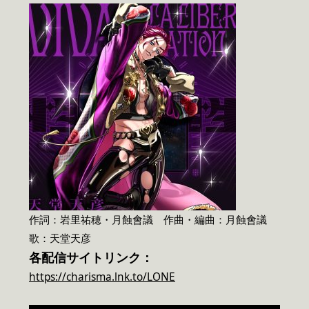
作詞：岩里祐穂・月蝕會議 作曲・編曲：月蝕會議
歌：天堂天彦
各配信サイトリンク：
https://charisma.lnk.to/LONE