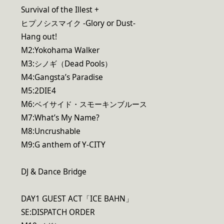
Survival of the Illest +
ヒプノシスマイク -Glory or Dust-
Hang out!
M2:Yokohama Walker
M3:シノギ（Dead Pools）
M4:Gangsta’s Paradise
M5:2DIE4
M6:ベイサイド・スモーキンブルース
M7:What’s My Name?
M8:Uncrushable
M9:G anthem of Y-CITY
DJ & Dance Bridge
DAY1 GUEST ACT「ICE BAHN」
SE:DISPATCH ORDER