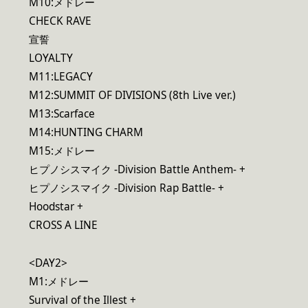
M10:メドレー
CHECK RAVE
宣誓
LOYALTY
M11:LEGACY
M12:SUMMIT OF DIVISIONS (8th Live ver.)
M13:Scarface
M14:HUNTING CHARM
M15:メドレー
ヒプノシスマイク -Division Battle Anthem- +
ヒプノシスマイク -Division Rap Battle- +
Hoodstar +
CROSS A LINE
<DAY2>
M1:メドレー
Survival of the Illest +