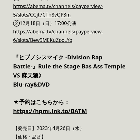
https://abema.tv/channels/payperview-
5/slots/CGjt7CTh8vQP3m
②12月18日（日）17:00公演
https://abema.tv/channels/payperview-
6/slots/Bew9MEKuZpoLYo
『ヒプノシスマイク -Division Rap
Battle-』Rule the Stage Bas Ass Temple
VS 麻天狼》
Blu-ray&DVD
★予約はこちらから：
https://hpmi.lnk.to/BATM
【発売日】2023年4月26日（水）
【価格・品番】