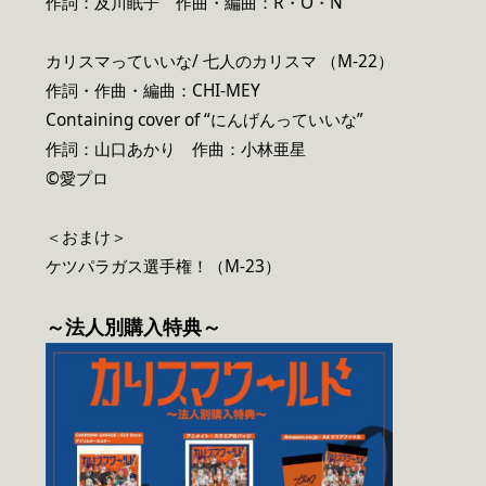
作詞：及川眠子 作曲・編曲：R・O・N
カリスマっていいな/ 七人のカリスマ （M-22）
作詞・作曲・編曲：CHI-MEY
Containing cover of “にんげんっていいな”
作詞：山口あかり 作曲：小林亜星
©愛プロ
＜おまけ＞
ケツパラガス選手権！（M-23）
～法人別購入特典～