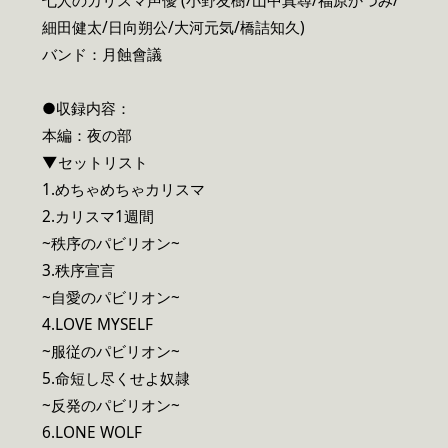
七人のカリスマ声優 (小野友樹/山中真尋/福原かつみ/
細田健太/日向朔公/大河元気/橋詰知久)
バンド：月蝕會議
●収録内容：
本編：夜の部
▼セットリスト
1.めちゃめちゃカリスマ
2.カリスマ1週間
~秩序のパビリオン~
3.秩序宣言
~自愛のパビリオン~
4.LOVE MYSELF
~服従のパビリオン~
5.命短し尽くせよ奴隷
~反発のパビリオン~
6.LONE WOLF