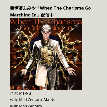
■伊藤ふみや「When The Charisma Go
Marching In」配信中！
作詞: Ma-Nu
作曲: Mori Zentaro, Ma-Nu
編曲: Mori Zentaro