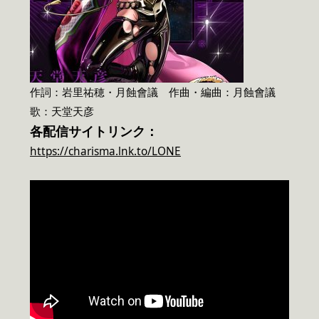
作詞：岩里祐穂・月蝕會議 作曲・編曲：月蝕會議
歌：天堂天彦
各配信サイトリンク：
https://charisma.lnk.to/LONE