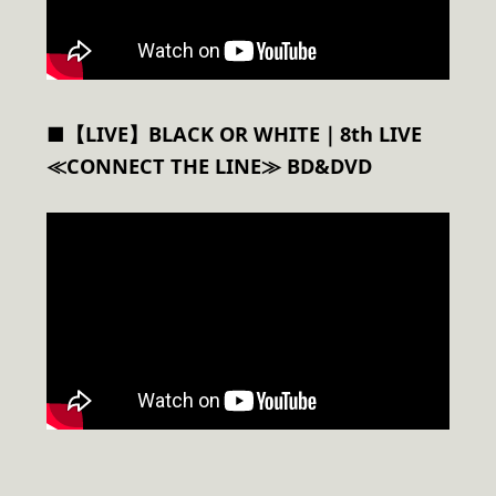
■【LIVE】BLACK OR WHITE｜8th LIVE
≪CONNECT THE LINE≫ BD&DVD