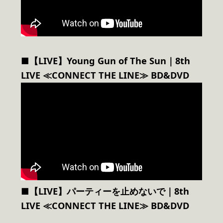
■【LIVE】Young Gun of The Sun｜8th
LIVE ≪CONNECT THE LINE≫ BD&DVD
■【LIVE】パーティーを止めないで｜8th
LIVE ≪CONNECT THE LINE≫ BD&DVD