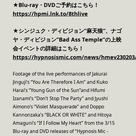
★Blu-ray・DVDご予約はこちら！
https://hpmi.lnk.to/8thlive
★シンジュク・ディビジョン“麻天狼”、ナゴ
ヤ・ディビジョン“Bad Ass Temple”の上映
会イベントの詳細はこちら！
https://hypnosismic.com/news/hmev230203
Footage of the live performances of Jakurai
Jinguji’s “You Are Therefore I Am” and Kuko
Harai’s “Young Gun of the Sun”and Hifumi
Izanami’s “Don’t Stop The Party” and Jyushi
Aimono’s “Violet Masquerade” and Doppo
Kannonzaka’s “BLACK OR WHITE” and Hitoya
Amaguni’s “If I Follow My Heart” from the 3/15
Blu-ray and DVD releases of “Hypnosis Mic -