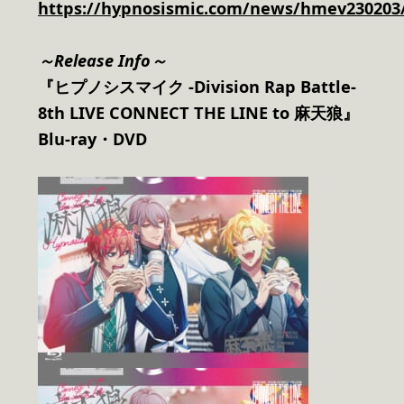
https://hypnosismic.com/news/hmev230203
～Release Info～
『ヒプノシスマイク -Division Rap Battle-
8th LIVE CONNECT THE LINE to 麻天狼』
Blu-ray
・DVD