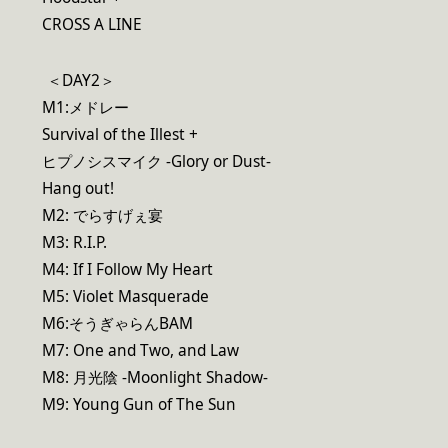
CROSS A LINE
＜DAY2＞
M1:メドレー
Survival of the Illest +
ヒプノシスマイク -Glory or Dust-
Hang out!
M2: でらすげぇ宴
M3: R.I.P.
M4: If I Follow My Heart
M5: Violet Masquerade
M6:そうぎゃらんBAM
M7: One and Two, and Law
M8: 月光陰 -Moonlight Shadow-
M9: Young Gun of The Sun