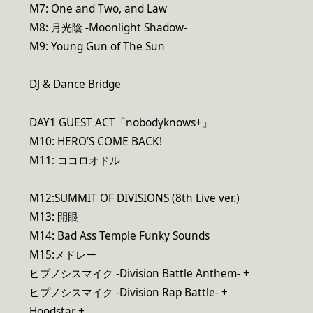
M7: One and Two, and Law
M8: 月光陰 -Moonlight Shadow-
M9: Young Gun of The Sun
DJ & Dance Bridge
DAY1 GUEST ACT「nobodyknows+」
M10: HERO’S COME BACK!
M11: ココロオドル
M12:SUMMIT OF DIVISIONS (8th Live ver.)
M13: 開眼
M14: Bad Ass Temple Funky Sounds
M15:メドレー
ヒプノシスマイク -Division Battle Anthem- +
ヒプノシスマイク -Division Rap Battle- +
Hoodstar +