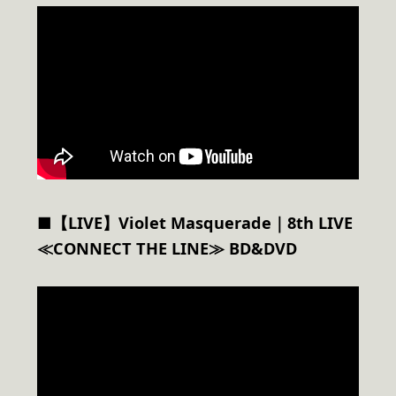
■【LIVE】Violet Masquerade｜8th LIVE
≪CONNECT THE LINE≫ BD&DVD