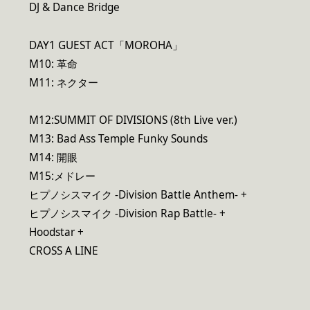
DJ & Dance Bridge
DAY1 GUEST ACT「MOROHA」
M10: 革命
M11: ネクター
M12:SUMMIT OF DIVISIONS (8th Live ver.)
M13: Bad Ass Temple Funky Sounds
M14: 開眼
M15:メドレー
ヒプノシスマイク -Division Battle Anthem- +
ヒプノシスマイク -Division Rap Battle- +
Hoodstar +
CROSS A LINE