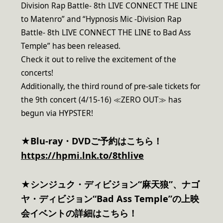
Division Rap Battle- 8th LIVE CONNECT THE LINE
to Matenro” and “Hypnosis Mic -Division Rap
Battle- 8th LIVE CONNECT THE LINE to Bad Ass
Temple” has been released.
Check it out to relive the excitement of the
concerts!
Additionally, the third round of pre-sale tickets for
the 9th concert (4/15-16) ≪ZERO OUT≫ has
begun via HYPSTER!
★Blu-ray・DVDご予約はこちら！
https://hpmi.lnk.to/8thlive
★シンジュク・ディビジョン“麻天狼”、ナゴ
ヤ・ディビジョン“Bad Ass Temple”の上映
会イベントの詳細はこちら！