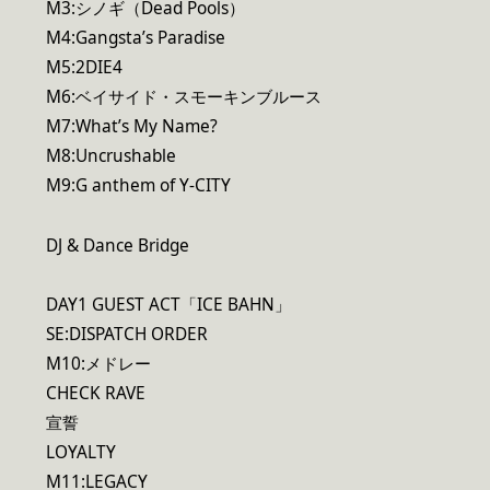
M3:シノギ（Dead Pools）
M4:Gangsta’s Paradise
M5:2DIE4
M6:ベイサイド・スモーキンブルース
M7:What’s My Name?
M8:Uncrushable
M9:G anthem of Y-CITY
DJ & Dance Bridge
DAY1 GUEST ACT「ICE BAHN」
SE:DISPATCH ORDER
M10:メドレー
CHECK RAVE
宣誓
LOYALTY
M11:LEGACY