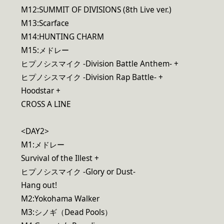
M12:SUMMIT OF DIVISIONS (8th Live ver.)
M13:Scarface
M14:HUNTING CHARM
M15:メドレー
ヒプノシスマイク -Division Battle Anthem- +
ヒプノシスマイク -Division Rap Battle- +
Hoodstar +
CROSS A LINE
<DAY2>
M1:メドレー
Survival of the Illest +
ヒプノシスマイク -Glory or Dust-
Hang out!
M2:Yokohama Walker
M3:シノギ（Dead Pools）