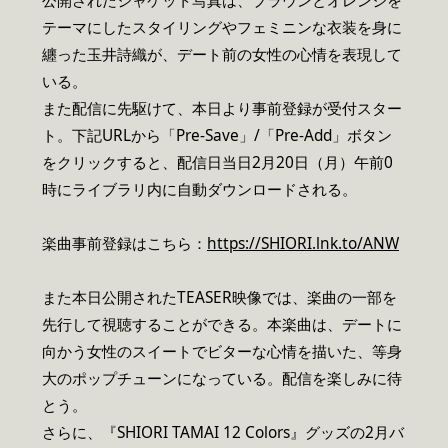
公開されたジャケット写真は、ブラウンとオレンジを
テーマにしたスタイリングやフェミニンな衣装を身に
纏った玉井詩織が、デート前の女性の心情を表現して
いる。
また配信に先駆けて、本日より事前登録が受付スター
ト。下記URLから「Pre-Save」/「Pre-Add」ボタン
をクリックすると、配信日当日2月20日（月）午前0
時にライブラリ内に自動ダウンロードされる。
楽曲事前登録はこちら：
https://SHIORI.lnk.to/ANW
また本日公開されたTEASER映像では、楽曲の一部を
先行して視聴することができる。本楽曲は、デートに
向かう女性のスイートでビターな心情を描いた、等身
大のポップチューンになっている。配信を楽しみに待
とう。
さらに、『SHIORI TAMAI 12 Colors』グッズの2月バ