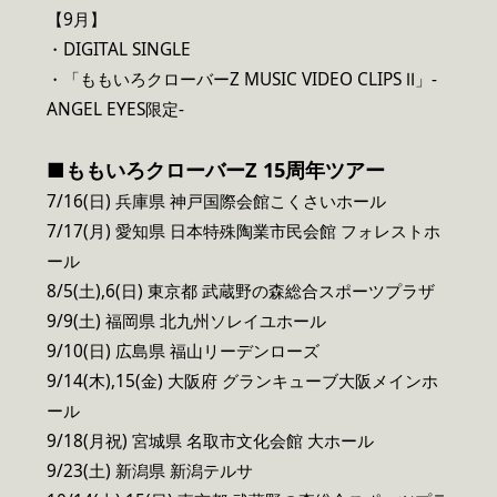
【9月】
・DIGITAL SINGLE
・「ももいろクローバーZ MUSIC VIDEO CLIPS Ⅱ」-
ANGEL EYES限定-
■ももいろクローバーZ 15周年ツアー
7/16(日) 兵庫県 神戸国際会館こくさいホール
7/17(月) 愛知県 日本特殊陶業市民会館 フォレストホ
ール
8/5(土),6(日) 東京都 武蔵野の森総合スポーツプラザ
9/9(土) 福岡県 北九州ソレイユホール
9/10(日) 広島県 福山リーデンローズ
9/14(木),15(金) 大阪府 グランキューブ大阪メインホ
ール
9/18(月祝) 宮城県 名取市文化会館 大ホール
9/23(土) 新潟県 新潟テルサ