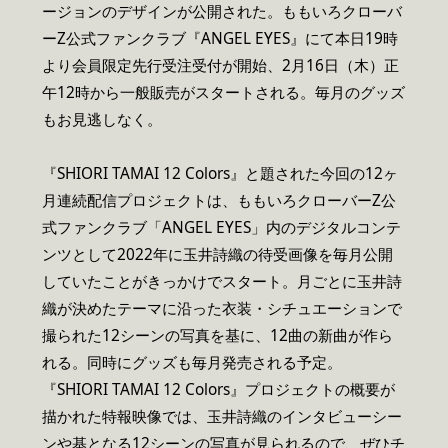
ージョンのデザインが公開された。ももいろクローバ
ーZ公式ファンクラブ『ANGEL EYES』にて本日19時
より会員限定先行受注受付が開始、2月16日（木）正
午12時から一般販売がスタートされる。毎月のグッズ
もお見逃しなく。
『SHIORI TAMAI 12 Colors』と題された今回の12ヶ
月連続配信プロジェクトは、ももいろクローバーZ公
式ファンクラブ「ANGEL EYES」内のデジタルコンテ
ンツとして2022年に玉井詩織の待受画像を毎月公開
していたことがきっかけでスタート。月ごとに玉井詩
織が決めたテーマに沿った衣装・シチュエーションで
撮られた12シーンの写真を基に、12曲の新曲が作ら
れる。同時にグッズも毎月発売される予定。
『SHIORI TAMAI 12 Colors』プロジェクトの概要が
描かれた特報映像では、玉井詩織のインタビューシー
ンや基となる12シーンの写真が見られるので、ぜひチ