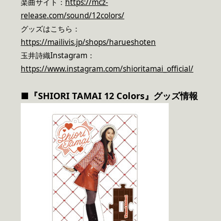
楽曲サイト：
https://mcz-
release.com/sound/12colors/
グッズはこちら：
https://mailivis.jp/shops/harueshoten
玉井詩織Instagram：
https://www.instagram.com/shioritamai_official/
■『SHIORI TAMAI 12 Colors』グッズ情報