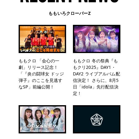
ももいろクローバーZ
ももクロ 「会心の一
ももクロ 冬の祭典『も
劇」リリース記念！
もクリ2025』DAY1・
「『炎の闘球女 ドッジ
DAY2 ライブアルバム配
弾子』のここを見逃す
信決定！ さらに、8月5
なSP」前編公開！
日「idola」先行配信決
定！