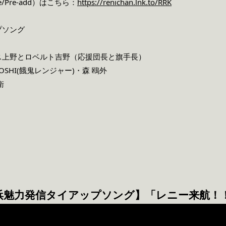
e/Pre-add）はこちら：
https://renichan.lnk.to/RRK
プソング
レス上野とロベルト吉野（応援団長と旗手長）
SHI(餓鬼レンジャー)・森 鴎外
衛
魅力発信タイアップソング】「レニー来航！！」