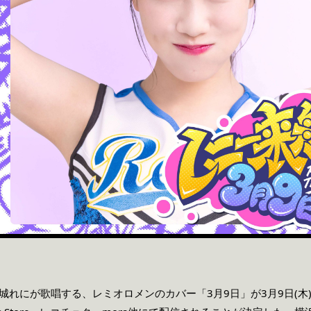
れにが歌唱する、レミオロメンのカバー「3月9日」が3月9日(木)午前0時