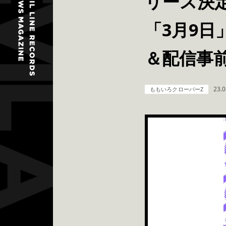
リース決
「3月9
＆配信事
23.0
ももいろクローバーZ