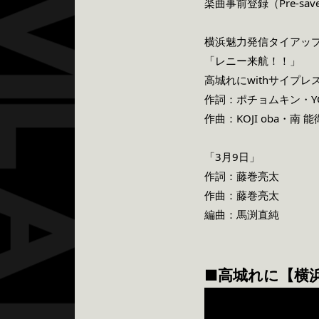
楽曲事前登録（Pre-sav
横浜魅力発信タイアッ
「レニー来航！！」
高城れにwithサイプ
作詞：ポチョムキン・YO
作曲：KOJI oba・南 能
「3月9日」
作詞：藤巻亮太
作曲：藤巻亮太
編曲：馬渕直純
■高城れに【横浜