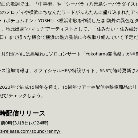
楽曲の歌詞では、「中華街」や「シーパラ（八景島シーパラダイス
歌のメロディや横浜にちなんだワードがふんだんに盛り込まれたア
（ポチョムキン・YOSHI）×横浜市歌を作詞した森 鷗外の異色
え、地元出身”ハマっ子”アーティストとして、「住みたい・住み続
日（日）まで様々な機会で横浜の魅力発信に今後取り組んでいく予定
9日(木)には高城れにソロコンサート「Yokohama開高祭」が神奈川県・
ス追加情報は、オフィシャルHPや特設サイト、SNSで随時更新
2023年で結成15周年を迎え、15周年ツアーや配信や映像商品のリ
もぜひチェックしよう。
同時配信リリース
0時[3月8日(水)24時]
cz-release.com/sound/renny/