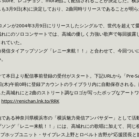
、iTunes Store、レコチョク、mora他にて配信されることが決定
も3月9日(木)に決定しており、2曲同時リリースであることが明
ロメンが2004年3月9日にリリースしたシングルで、世代を超えて
城れにのソロコンサートでは、高城の優しく力強い歌声で毎回披露
されていた。
力発信タイアップソング「レニー来航！！」と合わせて、今回ついに
い。
本日より配信事前登録の受付がスタート。下記URLから「Pre-Sav
日(木)午前0時に登録アカウントのライブラリ内に自動保存される
した高城れにと2曲のストリート調なロゴが写ったポップなアート
：
https://renichan.lnk.to/RRK
地である神奈川県横浜市の「横浜魅力発信アンバサダー」として活
ソング「レニー来航！！」には、高城れにの歌唱に加えて、同じ横浜
）のヒップホップユニット・サイプレス上野とロベルト吉野が“応援団長