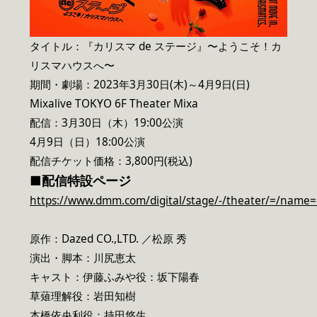
タイトル：『カリスマ de ステージ』〜ようこそ！カ
リスマハウスへ〜
期間・劇場：2023年3月30日(木)～4月9日(日)
Mixalive TOKYO 6F Theater Mixa
配信：3月30日（木）19:00公演
4月9日（日）18:00公演
配信チケット価格：3,800円(税込)
■配信特設ページ
https://www.dmm.com/digital/stage/-/theater/=/name=
原作：Dazed CO.,LTD. ／松原 秀
演出・脚本：川尻恵太
キャスト：伊藤ふみや役：坂下陽春
草薙理解役：岩田知樹
本橋依央利役：持田悠生