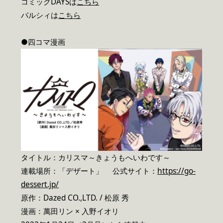
コミックDAYSは
こちら
パルシィは
こちら
●四コマ漫画
タイトル：カリスマ～きょうもへいわです～
連載場所：「デザート」 公式サイト：
https://go-
dessert.jp/
原作：Dazed CO.,LTD. / 松原 秀
漫画：萬田リン × 入野イオリ