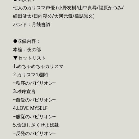
七人のカリスマ声優 (小野友樹/山中真尋/福原かつみ/
細田健太/日向朔公/大河元気/橋詰知久)
バンド：月蝕會議
●収録内容：
本編：夜の部
▼セットリスト
1.めちゃめちゃカリスマ
2.カリスマ1週間
~秩序のパビリオン~
3.秩序宣言
~自愛のパビリオン~
4.LOVE MYSELF
~服従のパビリオン~
5.命短し尽くせよ奴隷
~反発のパビリオン~